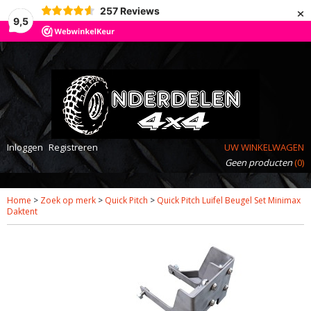
×
257
Reviews
9,5
Inloggen
Registreren
UW WINKELWAGEN
Geen producten
(0)
Home
>
Zoek op merk
>
Quick Pitch
>
Quick Pitch Luifel Beugel Set Minimax
Daktent