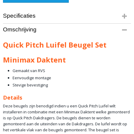
Specificaties
Productcode leverancier
Omschrijving
QP-AWN-MM-RTT
Bruto gewicht
Quick Pitch Luifel Beugel Set
2,00 Kg
Minimax Daktent
Gemaakt van RVS
Eenvoudige montage
Stevige bevestiging
Details
Deze beugels zijn benodigd indien u een Quick Pitch Luifel wilt
installeren in combinatie met een Minimax Daktent welke gemonteerd
is op Quick Pitch Dakdragers. De beugels dienen te worden
gemonteerd aan de uiteinden van de Dakdragers. De luifel wordt op
het vertikale vlak van de beugels gemonteerd. The beugel set is