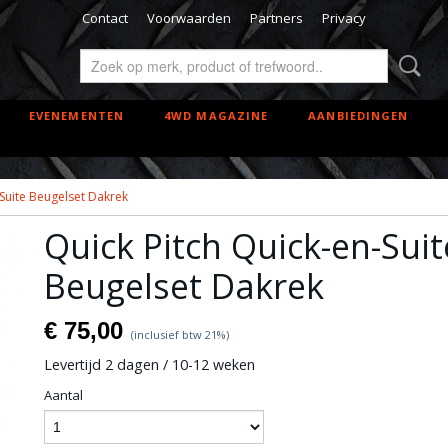
Contact
Voorwaarden
Partners
Privacy
EVENEMENTEN
4WD MAGAZINE
AANBIEDINGEN
-Suite Beugelset Dakrek
Quick Pitch Quick-en-Suit
Beugelset Dakrek
€ 75,00
(inclusief btw 21%)
Levertijd 2 dagen / 10-12 weken
Aantal