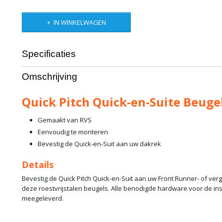
IN WINKELWAGEN
Specificaties
Productcode leverancier
QP-QNS-BS-RR
Omschrijving
Netto gewicht
0,60 Kg
Bruto gewicht
1,00 Kg
Quick Pitch Quick-en-Suite Beuge
Gemaakt van RVS
Eenvoudig te monteren
Bevestig de Quick-en-Suit aan uw dakrek
Details
Bevestig de Quick Pitch Quick-en-Suit aan uw Front Runner- of ver
deze roestvrijstalen beugels. Alle benodigde hardware voor de ins
meegeleverd.