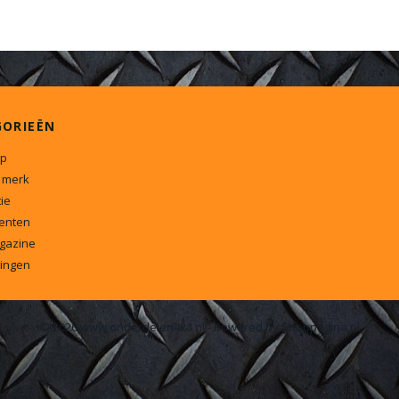
GORIEËN
p
 merk
ie
enten
gazine
ingen
© 2026 www.onderdelen4x4.nl - Powered by Shoppagina.nl