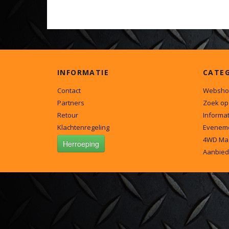
INFORMATIE
CATE
Contact
Websho
Partners
Zoek op
Retour
Informat
Klachtenregeling
Evenem
4WD Ma
Herroeping
Aanbied