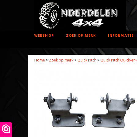
WEBSHOP
ZOEK OP MERK
INFORMATIE
Home
>
Zoek op merk
>
Quick Pitch
>
Quick Pitch Quick-en