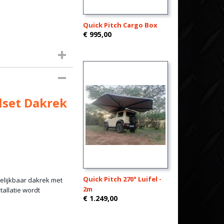
Quick Pitch Cargo Box
€ 995,00
lset Dakrek
Quick Pitch 270° Luifel -
gelijkbaar dakrek met
2m
tallatie wordt
€ 1.249,00