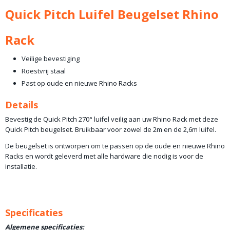
Netto gewicht
Quick Pitch Luifel Beugelset Rhino
4,00 Kg
Bruto gewicht
Rack
5,00 Kg
Veilige bevestiging
Roestvrij staal
Past op oude en nieuwe Rhino Racks
Details
Bevestig de Quick Pitch 270° luifel veilig aan uw Rhino Rack met deze
Quick Pitch beugelset. Bruikbaar voor zowel de 2m en de 2,6m luifel.
De beugelset is ontworpen om te passen op de oude en nieuwe Rhino
Racks en wordt geleverd met alle hardware die nodig is voor de
installatie.
Specificaties
Algemene specificaties: