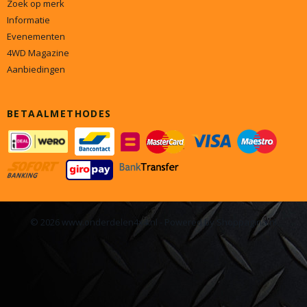
Zoek op merk
Informatie
Evenementen
4WD Magazine
Aanbiedingen
BETAALMETHODES
© 2026 www.onderdelen4x4.nl - Powered by Shoppagina.nl