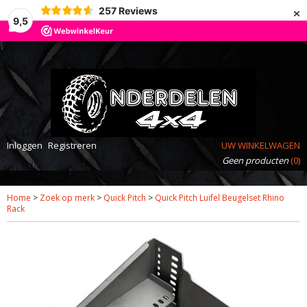
×
257
Reviews
9,5
Inloggen
Registreren
UW WINKELWAGEN
Geen producten
(0)
Home
>
Zoek op merk
>
Quick Pitch
>
Quick Pitch Luifel Beugelset Rhino
Rack