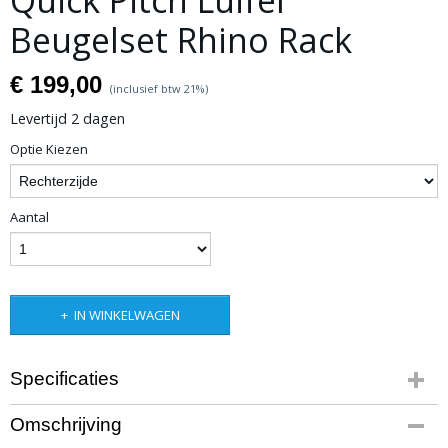
Quick Pitch Luifel
Beugelset Rhino Rack
€ 199,00
(inclusief btw 21%)
Levertijd 2 dagen
Optie Kiezen
Aantal
IN WINKELWAGEN
Specificaties
Productcode leverancier
Omschrijving
QP-AWN-RHRB