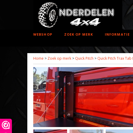
WEBSHOP
ZOEK OP MERK
INFORMATIE
Home
>
Zoek op merk
>
Quick Pitch
>
Quick Pitch Trax Tab