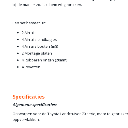
bij de manier zoals u hem wil gebruiken.
Een set bestaat uit:
2 Airrails
4 Airrails eindkapjes
4 Airrails bouten (m8)
2 Montage platen
4 Rubberen ringen (20mm)
4 Revetten
Specificaties
Algemene specificaties:
Ontworpen voor de Toyota Landcruiser 70 serie, maar te gebruiken 
oppvervlakken.