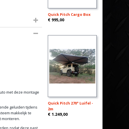
Quick Pitch Cargo Box
€ 995,00
t
 auto met deze montage
Quick Pitch 270° Luifel -
ende geluiden tijdens
2m
steem makkelijk te
€ 1.249,00
lt monteren.
rden zodat deze past