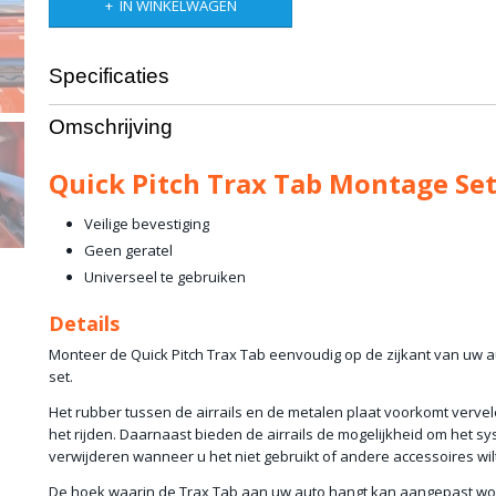
IN WINKELWAGEN
Specificaties
Productcode leverancier
QP-TT-MS
Omschrijving
Quick Pitch Trax Tab Montage Se
Veilige bevestiging
Geen geratel
Universeel te gebruiken
Details
Monteer de Quick Pitch Trax Tab eenvoudig op de zijkant van uw
set.
Het rubber tussen de airrails en de metalen plaat voorkomt vervel
het rijden. Daarnaast bieden de airrails de mogelijkheid om het sy
verwijderen wanneer u het niet gebruikt of andere accessoires wi
De hoek waarin de Trax Tab aan uw auto hangt kan aangepast wo