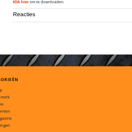
Klik hier
om te downloaden.
Reacties
GORIEËN
p
 merk
ie
enten
gazine
ingen