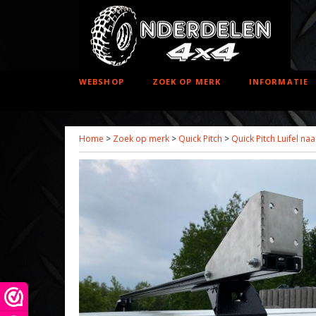
WEBSHOP
ZOEK OP MERK
INFORMATIE
Home
>
Zoek op merk
>
Quick Pitch
>
Quick Pitch Luifel n