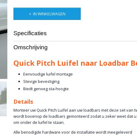
IN WINKELWAGEN
Specificaties
Productcode leverancier
QP-LBR
Omschrijving
Netto gewicht
2,00 Kg
Bruto gewicht
3,00 Kg
Quick Pitch Luifel naar Loadbar 
Eenvoudige luifel montage
Stevige bevestiging
Biedt genoeg sta-hoogte
Details
Monteer uw Quick Pitch Luifel aan uw loadbars met deze set van t
wordt bovenop de loadbars gemonteerd zodat u zeker weet dat u
om onder de luifel te staan.
Alle benodigde hardware voor de installatie wordt meegeleverd