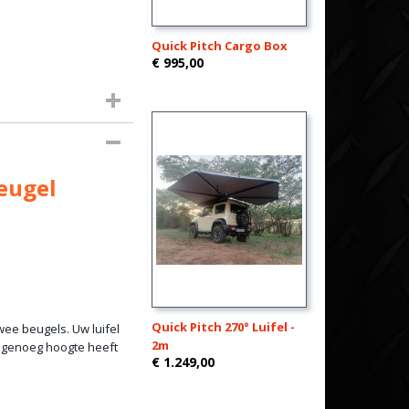
Quick Pitch Cargo Box
€ 995,00
Beugel
Quick Pitch 270° Luifel -
wee beugels. Uw luifel
2m
 genoeg hoogte heeft
€ 1.249,00