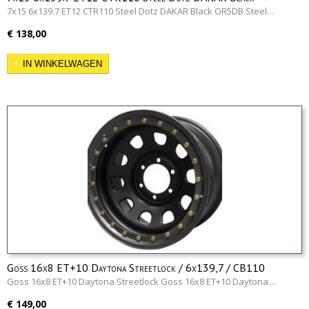
OR5DB
7x15 6x139.7 ET12 CTR110 Steel Dotz DAKAR Black OR5DB Steel…
€ 138,00
IN WINKELWAGEN
Goss 16x8 ET+10 Daytona Streetlock / 6x139,7 / CB110
Goss 16x8 ET+10 Daytona Streetlock Goss 16x8 ET+10 Daytona…
€ 149,00