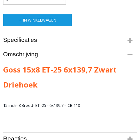
IN WINKELWAGEN
Specificaties
Bruto gewicht
Omschrijving
16,00 Kg
Goss 15x8 ET-25 6x139,7 Zwart
Driehoek
15 inch- 8 Breed- ET -25 - 6x139.7 – CB 110
Reacties