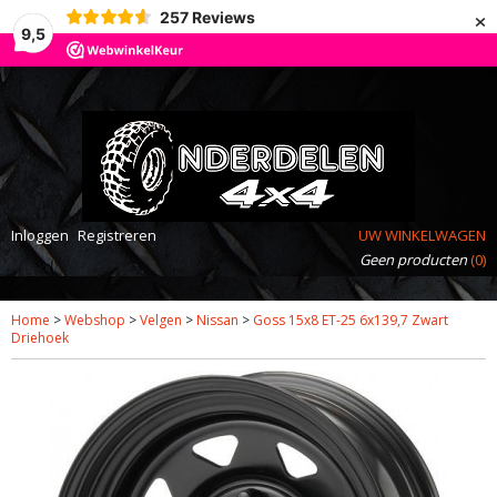
×
257
Reviews
9,5
Inloggen
Registreren
UW WINKELWAGEN
Geen producten
(0)
Home
>
Webshop
>
Velgen
>
Nissan
>
Goss 15x8 ET-25 6x139,7 Zwart
Driehoek