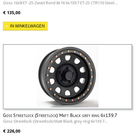
Goss 16x8 ET -25 Zwart Rond 8x16 6x139.7 ET-25 CTR110 Steel…
€ 135,00
IN WINKELWAGEN
Goss Streetlock (Streetlock) Matt Black grey ring 6x139.7
Goss Streetlock (Streetlock) Matt Black grey ring 6x139.7…
€ 226,00