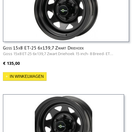
Goss 15x8 ET-25 6x139,7 Zwart Driehoek
Goss 15x8 ET-25 6x139,7 Zwart Driehoek 15 inch- 8 Breed- ET…
€ 135,00
IN WINKELWAGEN