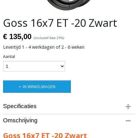
Goss 16x7 ET -20 Zwart
€ 135,00
(inclusief btw 21%)
Levertijd 1 - 4 werkdagen of 2 - 6 weken
Aantal
IN WINKELWAGEN
Specificaties
Bruto gewicht
Omschrijving
16,00 Kg
Goss 16x7 ET -20 Zwart