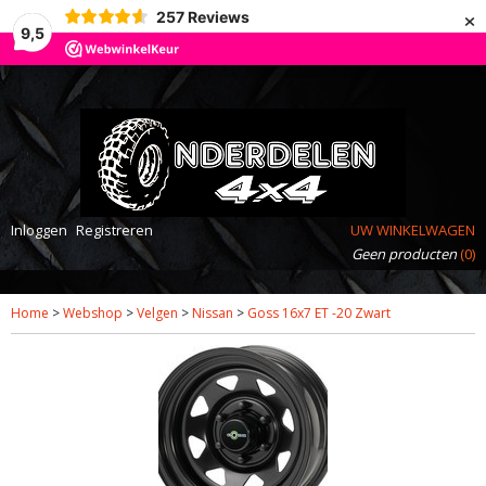
×
257
Reviews
9,5
Inloggen
Registreren
UW WINKELWAGEN
Geen producten
(0)
Home
>
Webshop
>
Velgen
>
Nissan
>
Goss 16x7 ET -20 Zwart