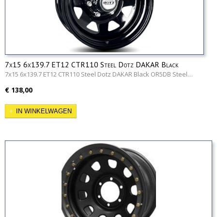
7x15 6x139.7 ET12 CTR110 Steel Dotz DAKAR Black
OR5DB
7x15 6x139.7 ET12 CTR110 Steel Dotz DAKAR Black OR5DB Steel…
€ 138,00
IN WINKELWAGEN