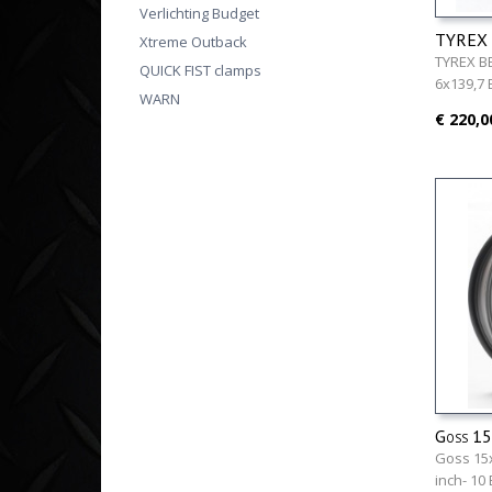
Verlichting Budget
TYREX 
Xtreme Outback
35 6x1
TYREX B
QUICK FIST clamps
6x139,7
WARN
€ 220,0
Goss 15
Goss 15x
inch- 10