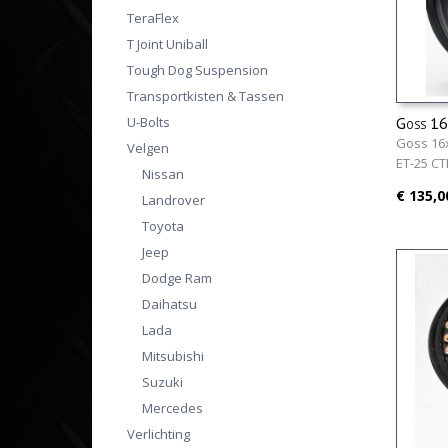
TeraFlex
T Joint Uniball
Tough Dog Suspension
Transportkisten & Tassen
U-Bolts
Goss 16
Goss 16x
Velgen
ET-25 C
Nissan
€ 135,0
Landrover
Toyota
Jeep
Dodge Ram
Daihatsu
Lada
Mitsubishi
Suzuki
Mercedes
Verlichting