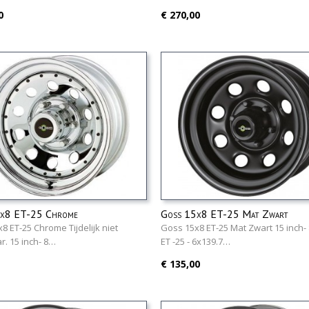
0
€ 270,00
5x8 ET-25 Chrome
Goss 15x8 ET-25 Mat Zwart
8 ET-25 Chrome Tijdelijk niet
Goss 15x8 ET-25 Mat Zwart 15 inch-
r. 15 inch- 8…
ET -25 - 6x139.7…
€ 135,00