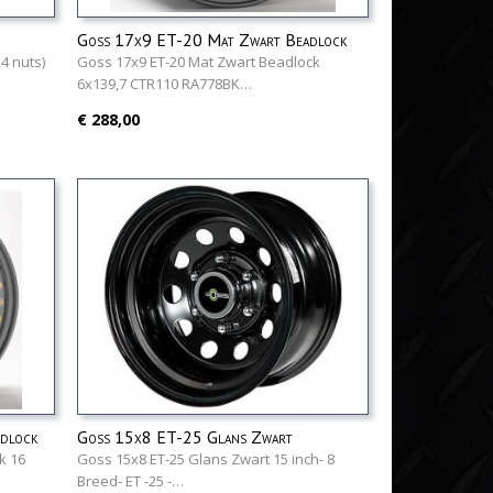
Goss 17x9 ET-20 Mat Zwart Beadlock
4 nuts)
Goss 17x9 ET-20 Mat Zwart Beadlock
6x139,7 CTR110 RA778BK…
€ 288,00
dlock
Goss 15x8 ET-25 Glans Zwart
k 16
Goss 15x8 ET-25 Glans Zwart 15 inch- 8
Breed- ET -25 -…