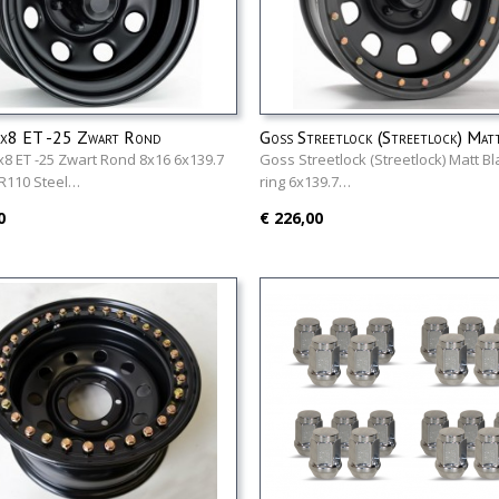
x8 ET -25 Zwart Rond
Goss Streetlock (Streetlock) Mat
grey ring 6x139.7
8 ET -25 Zwart Rond 8x16 6x139.7
Goss Streetlock (Streetlock) Matt Bl
TR110 Steel…
ring 6x139.7…
0
€ 226,00