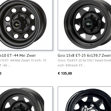
x10 ET -44 Mat Zwart
Goss 15x8 ET-25 6x139,7 Zwart
Driehoek
10 ET -44 Mat Zwart 15 inch- 10
Goss 15x8 ET-25 6x139,7 Zwart Dri
T -44 -…
inch- 8 Breed- ET…
0
€ 135,00