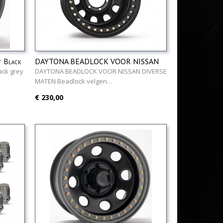
t Black
DAYTONA BEADLOCK VOOR NISSAN
DIVERSE MATEN
ack grey
DAYTONA BEADLOCK VOOR NISSAN DIVERSE
MATEN Beadlock velgen…
€ 230,00