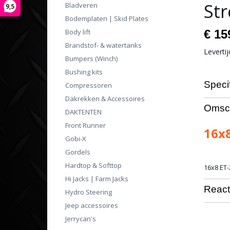
Str
Bladveren
9,5
Bodemplaten | Skid Plates
Body lift
€ 15
Brandstof- & watertanks
Leverti
Bumpers (Winch)
Bushing kits
Specif
Compressoren
Dakrekken & Accessoires
Bruto ge
Omsch
DAKTENTEN
Front Runner
16x8
Gobi-X
Gordels
Hardtop & Softtop
16x8 ET-
Hi Jacks | Farm Jacks
React
Hydro Steering
Jeep accessoires
Jerrycan's