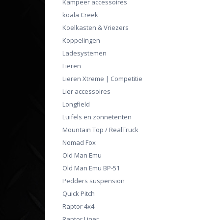
Kampeer accessoires
koala Creek
Koelkasten & Vriezers
Koppelingen
Ladesystemen
Lieren
Lieren Xtreme | Competitie
Lier accessoires
Longfield
Luifels en zonnetenten
Mountain Top / RealTruck
Nomad Fox
Old Man Emu
Old Man Emu BP-51
Pedders suspension
Quick Pitch
Raptor 4x4
Raptor Liner