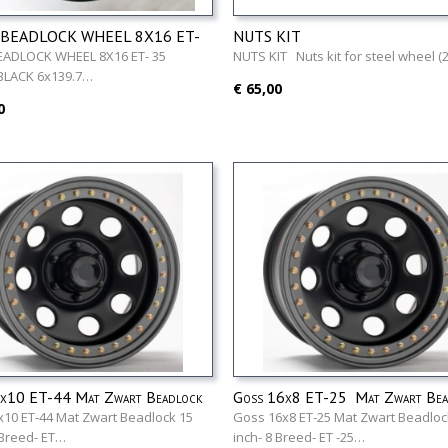
BEADLOCK WHEEL 8X16 ET-
NUTS KIT
39,7 BLACK
EADLOCK WHEEL 8X16 ET- 35
NUTS KIT Nuts kit for steel wheel (2
 BLACK 6x139.7…
€ 65,00
0
x10 ET-44 Mat Zwart Beadlock
Goss 16x8 ET-25 Mat Zwart Bea
10 ET-44 Mat Zwart Beadlock 15
Goss 16x8 ET-25 Mat Zwart Beadloc
 Breed- ET…
inch- 8 Breed- ET -25…