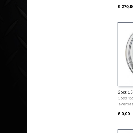
€ 270,0
Goss 1
Goss 15x
leverbaa
€ 0,00