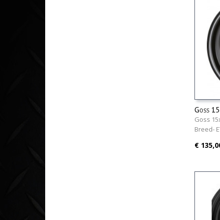
Goss 15
Goss 15x
Breed- E
€ 135,0