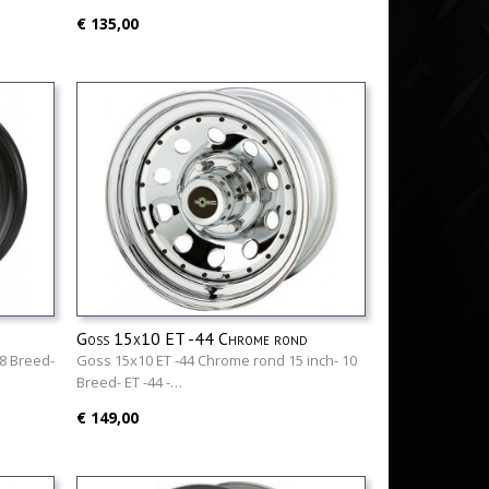
€ 135,00
Goss 15x10 ET -44 Chrome rond
 8 Breed-
Goss 15x10 ET -44 Chrome rond 15 inch- 10
Breed- ET -44 -…
€ 149,00