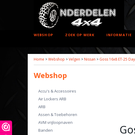
WEBSHOP
ZOEK OP MERK
INFORMATIE
Home
>
Webshop
>
Velgen
>
Nissan
>
Goss 16x8 ET-25 Dayt
Webshop
Accu's & Accessoires
Air Lockers ARB
ARB
Assen & Toebehoren
AVM vrijloopnaven
Go
Banden