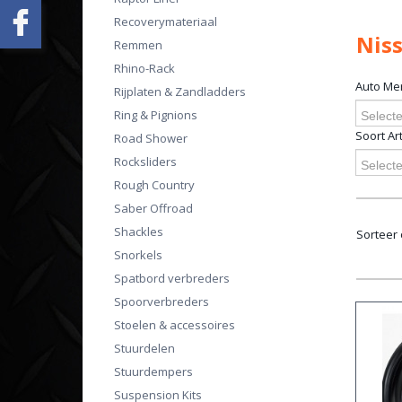
Recoverymateriaal
Niss
Remmen
Rhino-Rack
Auto Me
Rijplaten & Zandladders
Ring & Pignions
Selecte
Soort Art
Road Shower
Rocksliders
Selecte
Rough Country
Saber Offroad
Shackles
Sorteer
Snorkels
Spatbord verbreders
Spoorverbreders
Stoelen & accessoires
Stuurdelen
Stuurdempers
Suspension Kits