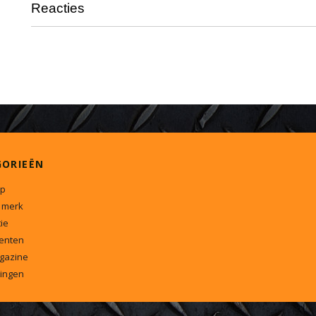
Reacties
GORIEËN
p
 merk
ie
enten
gazine
ingen