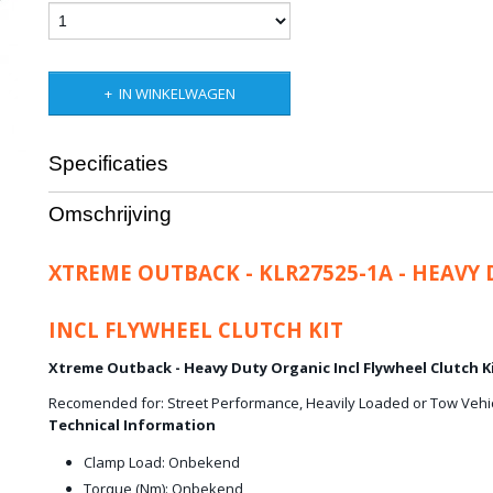
IN WINKELWAGEN
Specificaties
Productcode leverancier
KLR27525-1A
Omschrijving
Bruto gewicht
30,00 Kg
XTREME OUTBACK - KLR27525-1A - HEAVY
INCL FLYWHEEL CLUTCH KIT
Xtreme Outback - Heavy Duty Organic Incl Flywheel Clutch K
Recomended for: Street Performance, Heavily Loaded or Tow Vehi
Technical Information
Clamp Load: Onbekend
Torque (Nm): Onbekend