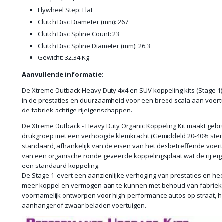
Flywheel Step: Flat
Clutch Disc Diameter (mm): 267
Clutch Disc Spline Count: 23
Clutch Disc Spline Diameter (mm): 26.3
Gewicht: 32.34 Kg
Aanvullende informatie:
De Xtreme Outback Heavy Duty 4x4 en SUV koppeling kits (Stage 1
in de prestaties en duurzaamheid voor een breed scala aan voer
de fabriek-achtige rijeigenschappen.
De Xtreme Outback - Heavy Duty Organic Koppeling Kit maakt gebr
drukgroep met een verhoogde klemkracht (Gemiddeld 20-40% sterke
standaard, afhankelijk van de eisen van het desbetreffende voert
van een organische ronde geveerde koppelingsplaat wat de rij e
een standaard koppeling.
De Stage 1 levert een aanzienlijke verhoging van prestaties en hee
meer koppel en vermogen aan te kunnen met behoud van fabriek r
voornamelijk ontworpen voor high-performance autos op straat, h
aanhanger of zwaar beladen voertuigen.