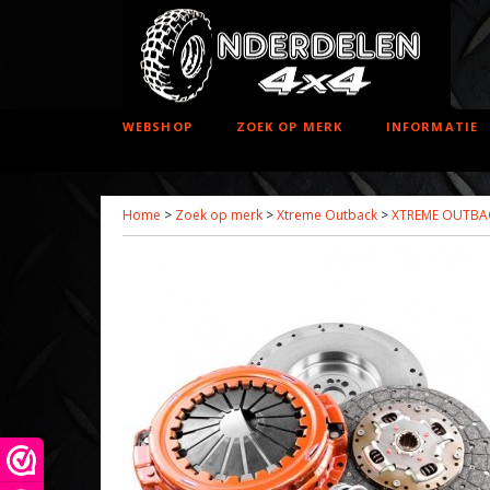
WEBSHOP
ZOEK OP MERK
INFORMATIE
Home
>
Zoek op merk
>
Xtreme Outback
>
XTREME OUTBAC