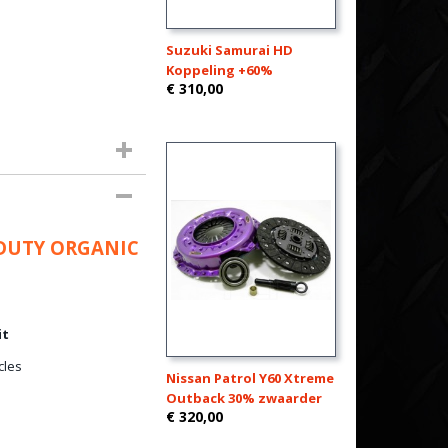
Suzuki Samurai HD
Koppeling +60%
€ 310,00
 DUTY ORGANIC
it
cles
Nissan Patrol Y60 Xtreme
Outback 30% zwaarder
€ 320,00