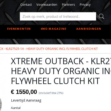
Contact
Voorwaarden
Partners
Privacy
EVENEMENTEN
4WD MAGAZINE
AANBIEDINGEN
K - KLR27525-1A - HEAVY DUTY ORGANIC INCL FLYWHEEL CLUTCH KIT
XTREME OUTBACK - KLR27
HEAVY DUTY ORGANIC IN
FLYWHEEL CLUTCH KIT
€ 1550,00
(inclusief btw 21%)
Levertijd Aanvraag
Aantal