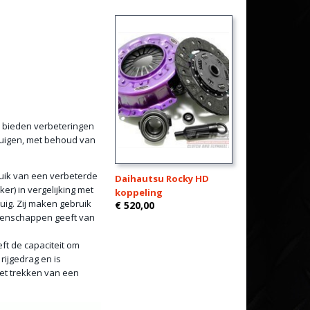
) bieden verbeteringen
tuigen, met behoud van
uik van een verbeterde
Daihautsu Rocky HD
r) in vergelijking met
koppeling
uig. Zij maken gebruik
€ 520,00
igenschappen geeft van
ft de capaciteit om
ijgedrag en is
et trekken van een