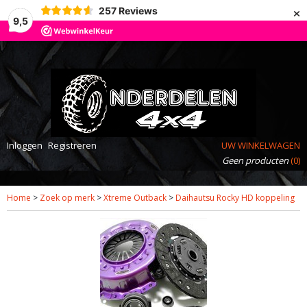
×
257
Reviews
9,5
Inloggen
Registreren
UW WINKELWAGEN
Geen producten
(0)
Home
>
Zoek op merk
>
Xtreme Outback
>
Daihautsu Rocky HD koppeling