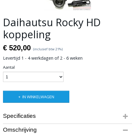
Daihautsu Rocky HD
koppeling
€ 520,00
(inclusief btw 21%)
Levertijd 1 - 4 werkdagen of 2 - 6 weken
Aantal
IN WINKELWAGEN
Specificaties
Productcode
Omschrijving
10-357