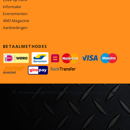
Informatie
Evenementen
4WD Magazine
Aanbiedingen
BETAALMETHODES
© 2026 www.onderdelen4x4.nl - Powered by Shoppagina.nl