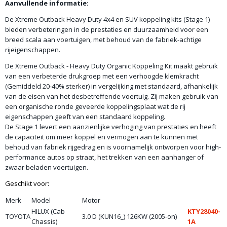
Aanvullende informatie:
De Xtreme Outback Heavy Duty 4x4 en SUV koppeling kits (Stage 1)
bieden verbeteringen in de prestaties en duurzaamheid voor een
breed scala aan voertuigen, met behoud van de fabriek-achtige
rijeigenschappen.
De Xtreme Outback - Heavy Duty Organic Koppeling Kit maakt gebruik
van een verbeterde drukgroep met een verhoogde klemkracht
(Gemiddeld 20-40% sterker) in vergelijking met standaard, afhankelijk
van de eisen van het desbetreffende voertuig. Zij maken gebruik van
een organische ronde geveerde koppelingsplaat wat de rij
eigenschappen geeft van een standaard koppeling.
De Stage 1 levert een aanzienlijke verhoging van prestaties en heeft
de capaciteit om meer koppel en vermogen aan te kunnen met
behoud van fabriek rijgedrag en is voornamelijk ontworpen voor high-
performance autos op straat, het trekken van een aanhanger of
zwaar beladen voertuigen.
Geschikt voor:
Merk
Model
Motor
HILUX (Cab
KTY28040-
TOYOTA
3.0 D (KUN16_) 126KW (2005-on)
Chassis)
1A