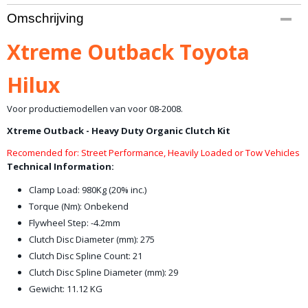
Productcode
Omschrijving
10-1459
Productcode leverancier
Xtreme Outback Toyota
KTY28040-1A
Bruto gewicht
Hilux
12,00 Kg
Voor productiemodellen van voor 08-2008.
Xtreme Outback - Heavy Duty Organic Clutch Kit
Recomended for: Street Performance, Heavily Loaded or Tow Vehicles
Technical Information:
Clamp Load: 980Kg (20% inc.)
Torque (Nm): Onbekend
Flywheel Step: -4.2mm
Clutch Disc Diameter (mm): 275
Clutch Disc Spline Count: 21
Clutch Disc Spline Diameter (mm): 29
Gewicht: 11.12 KG