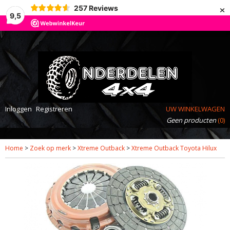
×
257
Reviews
9,5
Inloggen
Registreren
UW WINKELWAGEN
Geen producten
(0)
Home
>
Zoek op merk
>
Xtreme Outback
>
Xtreme Outback Toyota Hilux