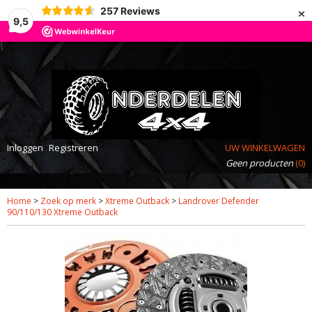
×
257
Reviews
9,5
Inloggen
Registreren
UW WINKELWAGEN
Geen producten
(0)
Home
>
Zoek op merk
>
Xtreme Outback
>
Landrover Defender
90/110/130 Xtreme Outback