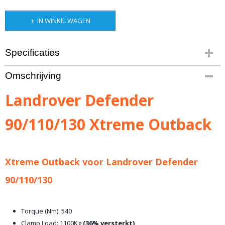
IN WINKELWAGEN
Specificaties
Bruto gewicht
Omschrijving
10,90 Kg
Landrover Defender
90/110/130 Xtreme Outback
Xtreme Outback voor Landrover Defender
90/110/130
Torque (Nm): 540
Clamp Load: 1100Kg
(36% versterkt)