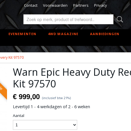
Contact
Voorwaarden
Partners
Privacy
EVENEMENTEN
4WD MAGAZINE
AANBIEDINGEN
very Kit 97570
Warn Epic Heavy Duty Re
rie
Kit 97570
€ 999,00
(inclusief btw 21%)
Levertijd 1 - 4 werkdagen of 2 - 6 weken
Aantal