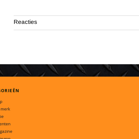
Reacties
GORIEËN
p
 merk
ie
enten
gazine
ingen