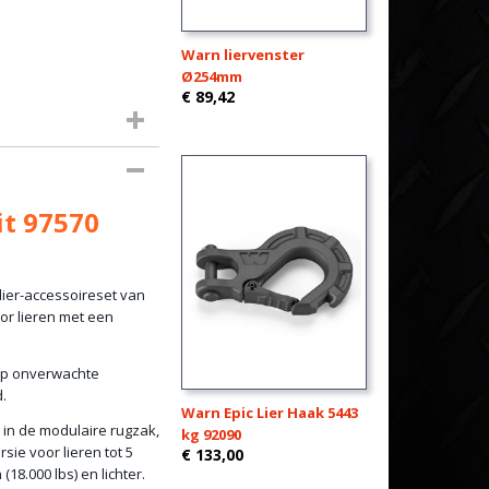
Warn liervenster
Ø254mm
€ 89,42
it 97570
lier-accessoireset van
oor lieren met een
 op onverwachte
.
Warn Epic Lier Haak 5443
 in de modulaire rugzak,
kg 92090
sie voor lieren tot 5
€ 133,00
(18.000 lbs) en lichter.