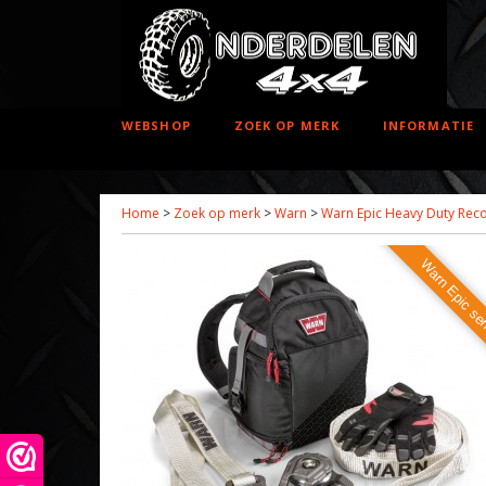
WEBSHOP
ZOEK OP MERK
INFORMATIE
Home
>
Zoek op merk
>
Warn
>
Warn Epic Heavy Duty Reco
Warn Epic se