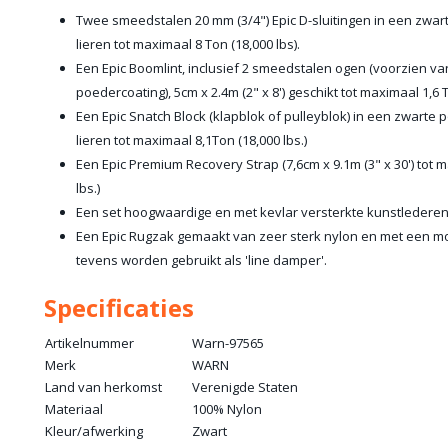
Twee smeedstalen 20 mm (3/4") Epic D-sluitingen in een zwar
lieren tot maximaal 8 Ton (18,000 lbs).
Een Epic Boomlint, inclusief 2 smeedstalen ogen (voorzien v
poedercoating), 5cm x 2.4m (2" x 8') geschikt tot maximaal 1,6 T
Een Epic Snatch Block (klapblok of pulleyblok) in een zwarte
lieren tot maximaal 8,1Ton (18,000 lbs.)
Een Epic Premium Recovery Strap (7,6cm x 9.1m (3" x 30') tot 
lbs.)
Een set hoogwaardige en met kevlar versterkte kunstleder
Een Epic Rugzak gemaakt van zeer sterk nylon en met een mo
tevens worden gebruikt als 'line damper'.
Specificaties
Artikelnummer
Warn-97565
Merk
WARN
Land van herkomst
Verenigde Staten
Materiaal
100% Nylon
Kleur/afwerking
Zwart