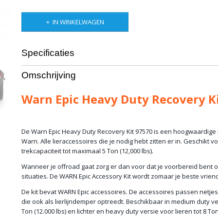
IN WINKELWAGEN
Specificaties
Bruto gewicht
15,00 Kg
Omschrijving
Warn Epic Heavy Duty Recovery K
De Warn Epic Heavy Duty Recovery Kit 97570 is een hoogwaardige 
Warn. Alle lieraccessoires die je nodig hebt zitten er in. Geschikt v
trekcapaciteit tot maximaal 5 Ton (12,000 lbs).
Wanneer je offroad gaat zorg er dan voor dat je voorbereid bent
situaties. De WARN Epic Accessory Kit wordt zomaar je beste vriend
De kit bevat WARN Epic accessoires. De accessoires passen netjes
die ook als lierlijndemper optreedt. Beschikbaar in medium duty ver
Ton (12.000 lbs) en lichter en heavy duty versie voor lieren tot 8 Ton 