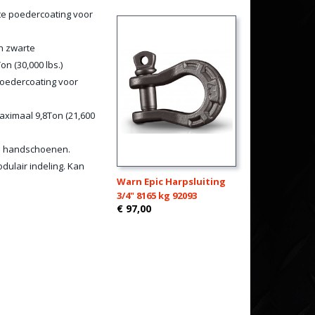
te poedercoating voor
an zwarte
on (30,000 lbs.)
 poedercoating voor
maximaal 9,8Ton (21,600
en handschoenen.
dulair indeling. Kan
Warn Epic Harpsluiting
3/4" 8165 kg 92093
€ 97,00