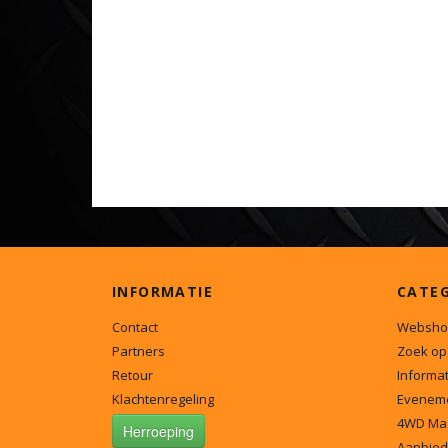
INFORMATIE
CATE
Contact
Websho
Partners
Zoek op
Retour
Informat
Klachtenregeling
Evenem
4WD Ma
Herroeping
Aanbied