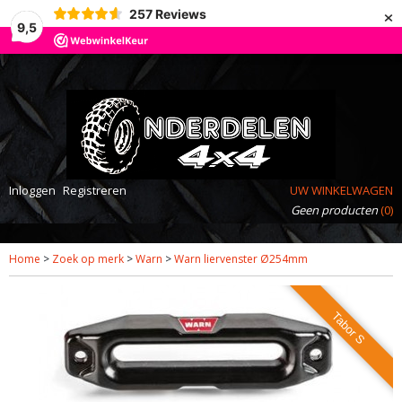
×
257
Reviews
9,5
Inloggen
Registreren
UW WINKELWAGEN
Geen producten
(0)
Home
>
Zoek op merk
>
Warn
>
Warn liervenster Ø254mm
Tabor S