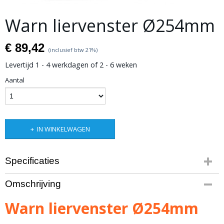
Warn liervenster Ø254mm
€ 89,42
(inclusief btw 21%)
Levertijd 1 - 4 werkdagen of 2 - 6 weken
Aantal
IN WINKELWAGEN
Specificaties
Productcode leverancier
Omschrijving
104219
Bruto gewicht
Warn liervenster Ø254mm
4,00 Kg