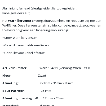
Aluminium, fairlead (sleufgeleider, liertouwgeleider,
kabelgeleidersleuf)
Het
Warn liervenster
voegt duurzaamheid en robuuste stijl toe aan
WARN lier. Deze liervenster zijn solide, corrosie, impact, zout,weer en
UV-bestendig voor een langdurig mooi uiterlijk.
~Stoer Warn liervenster
~Geschikt voor mid-frame lieren
~Gebruikt voor kabel of touw
Artikelnummer:
Warn 104219 (vervangt Warn 97900
Kleur:
Zwart
Afmeting:
291mm x 31mm x 88mm
Bout Patroon:
254mm
Afmeting opening LxB:
181mm x 24mm
Materiaal:
Aluminium