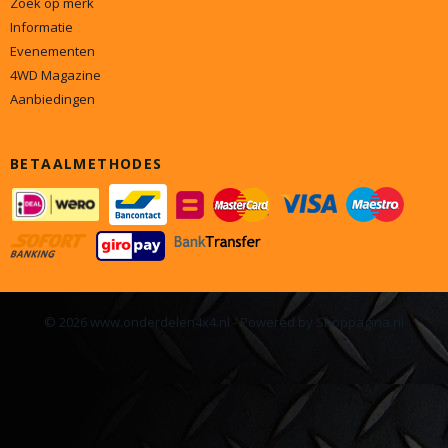
Zoek op merk
Informatie
Evenementen
4WD Magazine
Aanbiedingen
BETAALMETHODES
© 2026 www.onderdelen4x4.nl - Powered by Shoppagina.nl