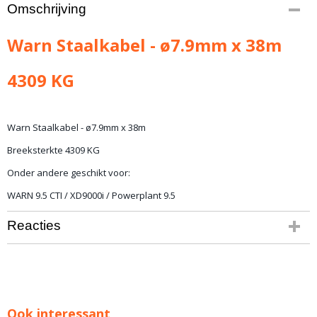
Bruto gewicht
Omschrijving
15,00 Kg
Warn Staalkabel - ø7.9mm x 38m
4309 KG
Warn Staalkabel - ø7.9mm x 38m
Breeksterkte 4309 KG
Onder andere geschikt voor:
WARN 9.5 CTI / XD9000i / Powerplant 9.5
Reacties
Ook interessant