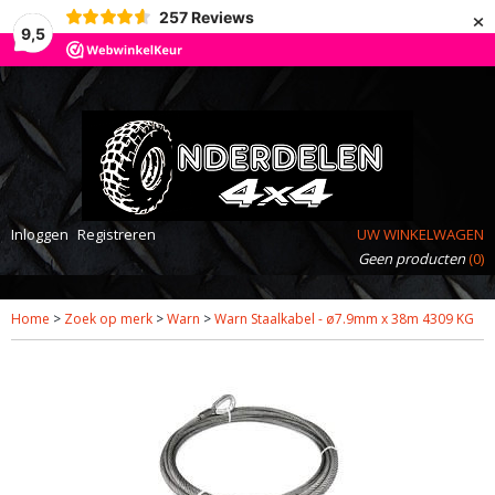
×
257
Reviews
9,5
Inloggen
Registreren
UW WINKELWAGEN
Geen producten
(0)
Home
>
Zoek op merk
>
Warn
>
Warn Staalkabel - ø7.9mm x 38m 4309 KG