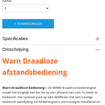
Aantal
IN WINKELWAGEN
Specificaties
Productcode leverancier
Omschrijving
90287
Bruto gewicht
Warn Draadloze
1,00 Kg
afstandsbediening
Warn Draadloze bediening –
De WARN draadloze bedieningset
maakt het mogelijk een lier tot op een afstand van ruim 15 meter te
bedienen. Het systeem past op elke WARN lier met een 5-polige
elektrisch aansluiting. De bedieningset is eenvoudig te installeren en