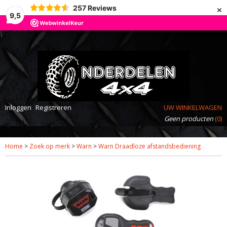
×
257
Reviews
9,5
Inloggen
Registreren
UW WINKELWAGEN
Geen producten
(0)
Home
>
Zoek op merk
>
Warn
>
Warn Draadloze afstandsbediening