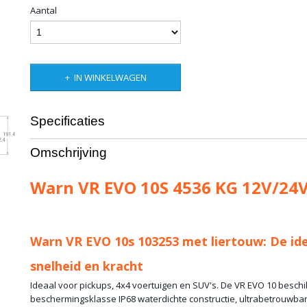
Aantal
IN WINKELWAGEN
Specificaties
Productcode
10-1257
Omschrijving
Productcode leverancier
103253
Bruto gewicht
31,00 Kg
Warn VR EVO 10S 4536 KG 12V/24
Warn VR EVO 10s 103253 met liertouw: De id
snelheid en kracht
Ideaal voor pickups, 4x4 voertuigen en SUV's. De VR EVO 10 beschi
beschermingsklasse IP68 waterdichte constructie, ultrabetrouwbar