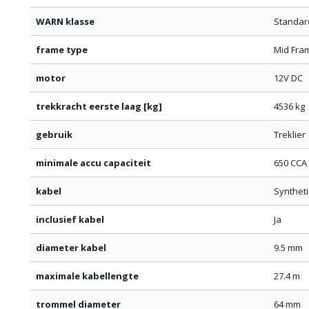
WARN klasse
Standar
frame type
Mid Fra
motor
12V DC
trekkracht eerste laag [kg]
4536 kg
gebruik
Treklier
minimale accu capaciteit
650 CCA
kabel
Synthet
inclusief kabel
Ja
diameter kabel
9.5 mm
maximale kabellengte
27.4 m
trommel diameter
64 mm