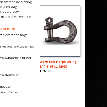
één afstandsbediening
heid en laag
tandaard-duty
p geprijsd en heeft een
dard Duty
tor levert een hoge
e lier bestand tegen het
trouwbaarheid bij het
Warn Epic Harpsluiting
3/4" 8165 kg 92093
€ 97,00
tra sterkte en
 met een
uiken. Een mooi