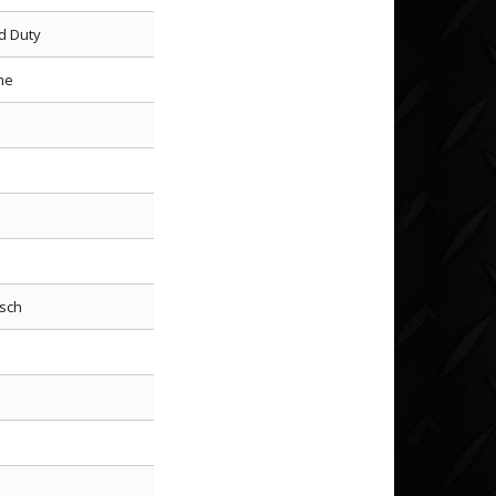
d Duty
me
isch