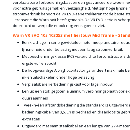
verplaatsbare lierbedieningskast en een geavanceerde twee-in-
voor extra gebruiksgemak en veelzijdigheid. Met zijn hoge lijnsnel
stroomverbruik behoort de VR EVO-serie treklieren tot de beste s
lierenserie die Warn ooit heeft gemaakt. De VR EVO-serie is scher
doordacht ontwerp die er ook nog eens goed uitziet.
Warn VR EVO 10s 103253 met liertouw Mid frame - Stan
Een krachtige in serie gewikkelde motor met planetaire reduc
lijnsnelheid onder belasting met een laag stroomverbruik
Met beschermingsklasse IP68 waterdichte lierconstructie is d
ergste vuil en vocht
De hoogwaardige Albright-contactor garandeert maximale be
in- en uitschakelen onder hoge belasting
Verplaatsbare lierbedieningskast voor lage inbouw
Een uit één stuk gegoten aluminium verbindingsplaat voor ex
duurzaamheid
Twee-in-één afstandsbediening die standaard is uitgevoerd
bedieningskabel van 3,5. En is bedraad en draadloos te gebr
extraatje!!
Uitgevoerd met 9mm staalkabel en een lengte van 27,4 meter