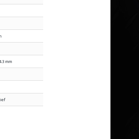
m
14.3 mm
sief