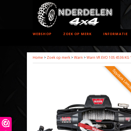
WEBSHOP
ZOEK OP MERK
INFORMATIE
Home
>
Zoek op merk
>
Warn
>
Warn VR EVO 10S 4536 KG 
Spydura Liert