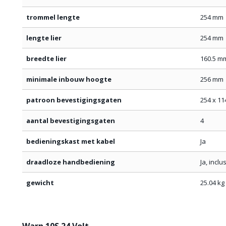
trommel lengte
254 mm
lengte lier
254 mm
breedte lier
160.5 m
minimale inbouw hoogte
256 mm
patroon bevestigingsgaten
254 x 1
aantal bevestigingsgaten
4
bedieningskast met kabel
Ja
draadloze handbediening
Ja, inclu
gewicht
25.04 kg