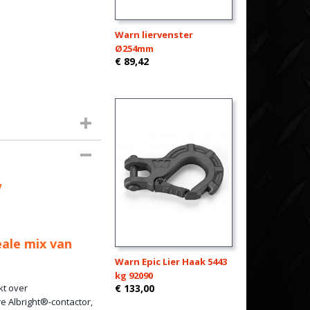
Warn liervenster
Ø254mm
€ 89,42
V
eale mix van
Warn Epic Lier Haak 5443
kg 92090
kt over
€ 133,00
e Albright®-contactor,