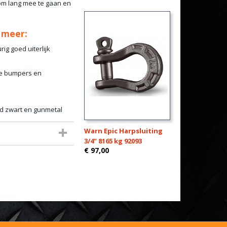
om lang mee te gaan en
 meer:
ig goed uiterlijk
nde bumpers en
rd zwart en gunmetal
Warn Epic Harpsluiting
3/4" 8165 kg 92093
€ 97,00