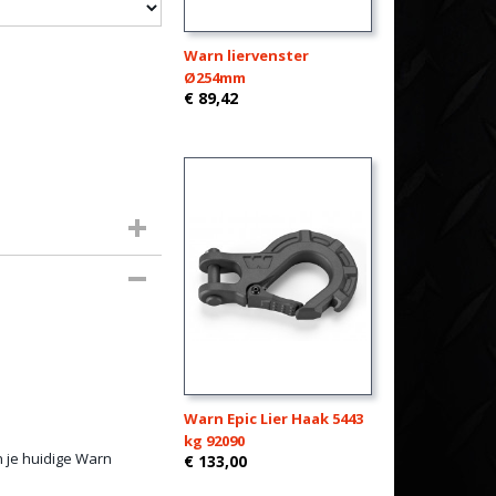
Warn liervenster
Ø254mm
€ 89,42
Warn Epic Lier Haak 5443
kg 92090
n je huidige Warn
€ 133,00