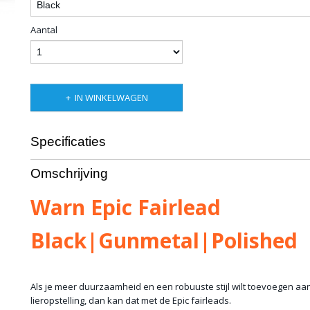
Aantal
IN WINKELWAGEN
Specificaties
Productcode
1226-122
Omschrijving
Productcode leverancier
100655
Bruto gewicht
1,50 Kg
Warn Epic Fairlead
Black|Gunmetal|Polished
Als je meer duurzaamheid en een robuuste stijl wilt toevoegen aa
lieropstelling, dan kan dat met de Epic fairleads.