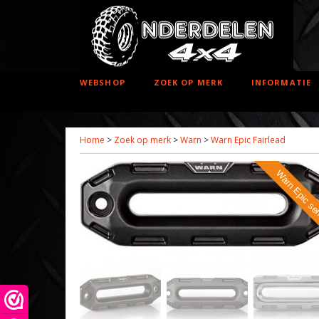
WEBSHOP
ZOEK OP MERK
INFORMATIE
Home
>
Zoek op merk
>
Warn
>
Warn Epic Fairlead
Warn Epic se