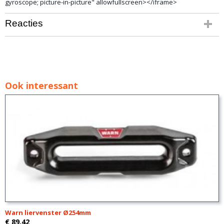
gyroscope; picture-in-picture" allowfullscreen></iframe>
Reacties
Ook interessant
Warn liervenster Ø254mm
€ 89,42