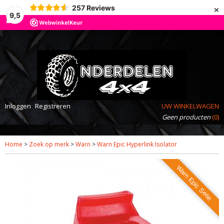
×
257
Reviews
9,5
Inloggen
Registreren
UW WINKELWAGEN
Geen producten
(0)
Home
>
Zoek op merk
>
Warn
>
Warn Epic Hyperlink Isolator
Warn Epic Serie