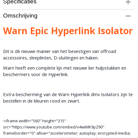
Specificaties
Productcode
Omschrijving
1176-100
Bruto gewicht
Warn Epic Hyperlink Isolator
1,00 Kg
Dit is dè nieuwe manier van het bevestigen van offroad
accessoires, sleeplinten, D-sluitingen en haken.
Warn heeft een complete lijn met nieuwe lier hulpstukken en
beschermers voor de Hyperlink.
Extra bescherming van de Warn Hyperlink dmv Isolators zijn te
bestellen in de kleuren rood en zwart.
<iframe width="560" height="315"
src="https://www.youtube.com/embed/v4wiMK9pZ90"
frameborder="0" allow="accelerometer; autoplay; encrypted-media;