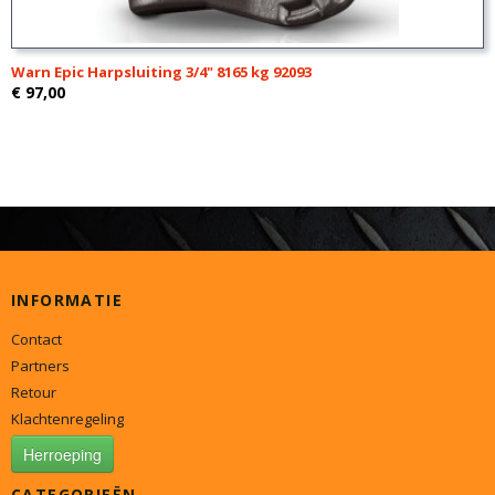
Warn Epic Harpsluiting 3/4" 8165 kg 92093
€ 97,00
INFORMATIE
Contact
Partners
Retour
Klachtenregeling
Herroeping
CATEGORIEËN