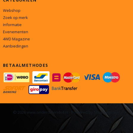
Webshop
Zoek op merk
Informatie
Evenementen
4WD Magazine
Aanbiedingen
BETAALMETHODES
© 2026 www.onderdelen4x4.nl - Powered by Shoppagina.nl