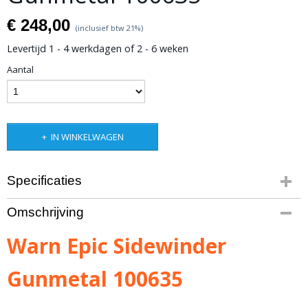
€ 248,00
(inclusief btw 21%)
Levertijd 1 - 4 werkdagen of 2 - 6 weken
Aantal
IN WINKELWAGEN
Specificaties
Productcode leverancier
Omschrijving
100635
Bruto gewicht
Warn Epic Sidewinder
3,00 Kg
Gunmetal 100635