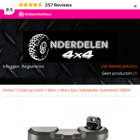
×
257
Reviews
9,5
Inloggen
Registreren
UW WINKELWAGEN
Geen producten
(0)
Home
>
Zoek op merk
>
Warn
>
Warn Epic Sidewinder Gunmetal 100635