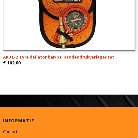
ARB E-Z Tyre deflator bar/psi bandendrukverlager set
€ 102,00
INFORMATIE
Contact