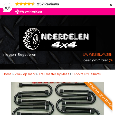
×
257
Reviews
9,5
Inloggen
Registreren
UW WINKELWAGEN
Geen producten
(0)
Home
>
Zoek op merk
>
Trail master by Maas
>
U-bolts Kit Daihatsu
NIET MEER LEVERBAA