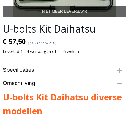
NIET MEER LEVERBAAR
U-bolts Kit Daihatsu
€ 57,50
(inclusief btw 21%)
Levertijd 1 - 4 werkdagen of 2 - 6 weken
Specificaties
Productcode
Omschrijving
10-74
Bruto gewicht
U-bolts Kit Daihatsu diverse
3,00 Kg
modellen