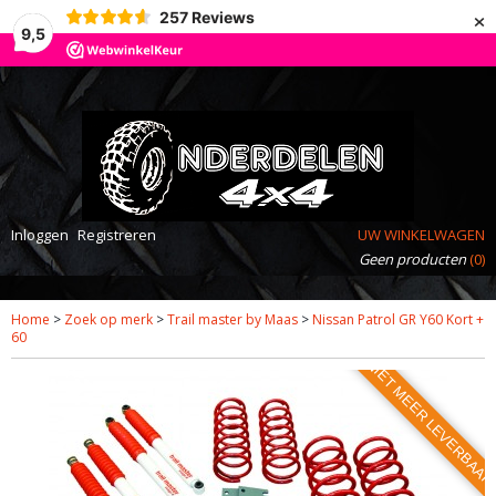
×
257
Reviews
9,5
Inloggen
Registreren
UW WINKELWAGEN
Geen producten
(0)
Home
>
Zoek op merk
>
Trail master by Maas
>
Nissan Patrol GR Y60 Kort +
60
NIET MEER LEVERBAA