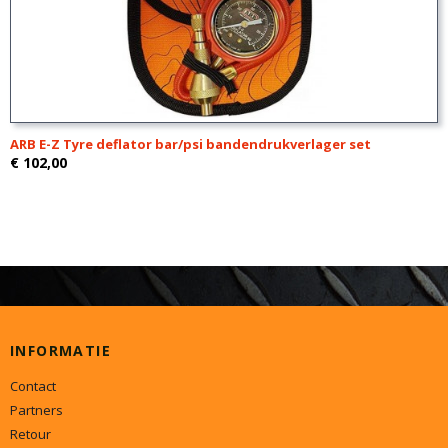
ARB E-Z Tyre deflator bar/psi bandendrukverlager set
€ 102,00
INFORMATIE
Contact
Partners
Retour