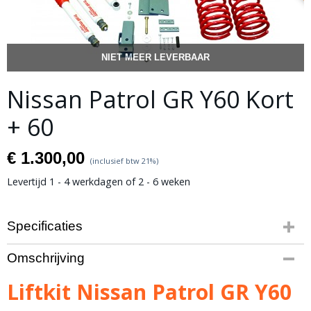
NIET MEER LEVERBAAR
Nissan Patrol GR Y60 Kort
+ 60
€ 1.300,00
(inclusief btw 21%)
Levertijd 1 - 4 werkdagen of 2 - 6 weken
Specificaties
Netto gewicht
Omschrijving
35,00 Kg
Bruto gewicht
Liftkit Nissan Patrol GR Y60
20,00 Kg