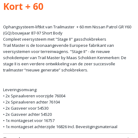
Kort + 60
Ophangsysteem-liftkit van Trailmaster + 60 mm Nissan Patrol GR Y60
(GQ) bouwjaar 87-97 Short Body
Compleet veersysteem met "Stage II" gasschokbrekers
Trail Master is de toonaangevende Europese fabrikant van
veersystemen voor terreinwagens. "Stage II" - de nieuwe
schokdemper van Trail Master by Maas Schokken Kenmerken: De
stage II is een verdere ontwikkeling van de zeer succesvolle
trailmaster “nieuwe generatie” schokbrekers.
Leveringsomvang:
• 2x Spiraalveren voorzijde 76004
• 2x Spiraalveren achter 76104
• 2x Gasveer voor 54530
• 2x Gasveer achter 54520
• 1x montageset voor 16757
• 1x montageset achterzijde 16826 Incl. Bevestigingsmateriaal