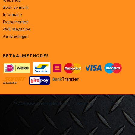
Webshop
Zoek op merk
Informatie
Evenementen
4WD Magazine
Aanbiedingen
BETAALMETHODES
© 2026 www.onderdelen4x4.nl - Powered by Shoppagina.nl