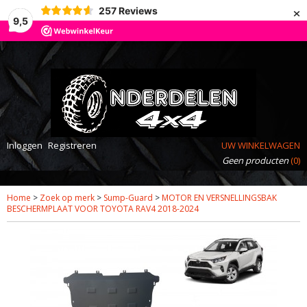
×
257
Reviews
9,5
Inloggen
Registreren
UW WINKELWAGEN
Geen producten
(0)
Home
>
Zoek op merk
>
Sump-Guard
>
MOTOR EN VERSNELLINGSBAK
BESCHERMPLAAT VOOR TOYOTA RAV4 2018-2024