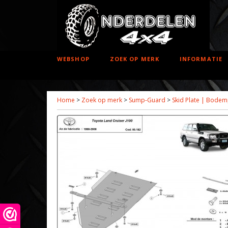
WEBSHOP
ZOEK OP MERK
INFORMATIE
Home
>
Zoek op merk
>
Sump-Guard
>
Skid Plate | Bodem