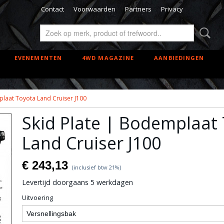
Contact
Voorwaarden
Partners
Privacy
EVENEMENTEN
4WD MAGAZINE
AANBIEDINGEN
plaat Toyota Land Cruiser J100
Skid Plate | Bodemplaat
Land Cruiser J100
€ 243,13
(inclusief btw 21%)
Levertijd doorgaans 5 werkdagen
Uitvoering