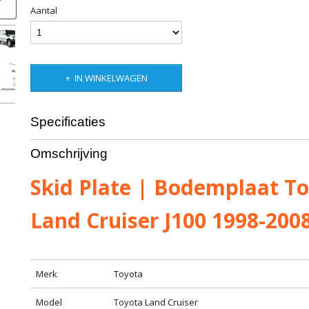
Aantal
IN WINKELWAGEN
Specificaties
Productcode
10-1287-175
Omschrijving
Bruto gewicht
15,00 Kg
Skid Plate | Bodemplaat T
Land Cruiser J100 1998-200
Merk
Toyota
Model
Toyota Land Cruiser