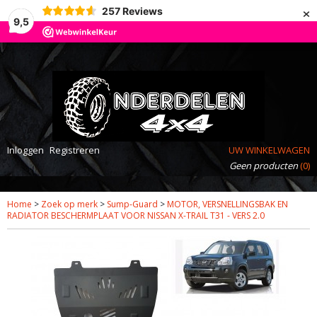
×
257
Reviews
9,5
Inloggen
Registreren
UW WINKELWAGEN
Geen producten
(0)
Home
>
Zoek op merk
>
Sump-Guard
>
MOTOR, VERSNELLINGSBAK EN
RADIATOR BESCHERMPLAAT VOOR NISSAN X-TRAIL T31 - VERS 2.0