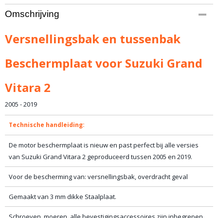
Netto gewicht
Omschrijving
18,00 Kg
Bruto gewicht
Versnellingsbak en tussenbak
19,00 Kg
Beschermplaat voor Suzuki Grand
Vitara 2
2005 - 2019
Technische handleiding:
De motor beschermplaat is nieuw en past perfect bij alle versies
van Suzuki Grand Vitara 2 geproduceerd tussen 2005 en 2019.
Voor de bescherming van: versnellingsbak, overdracht geval
Gemaakt van 3 mm dikke Staalplaat.
Schroeven, moeren, alle bevestigingsaccessoires zijn inbegrepen.