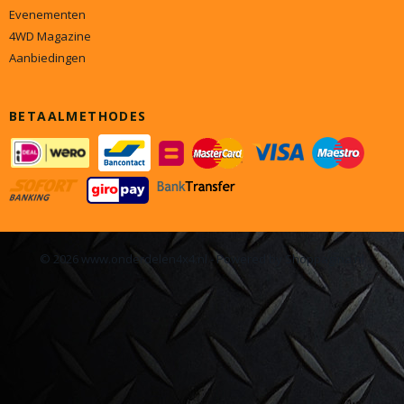
Evenementen
4WD Magazine
Aanbiedingen
BETAALMETHODES
© 2026 www.onderdelen4x4.nl - Powered by Shoppagina.nl