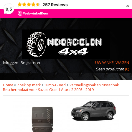
×
257
Reviews
9,5
Inloggen
Registreren
UW WINKELWAGEN
Geen producten
(0)
Home
>
Zoek op merk
>
Sump-Guard
>
Versnellingsbak en tussenbak
Beschermplaat voor Suzuki Grand Vitara 2 2005 - 2019