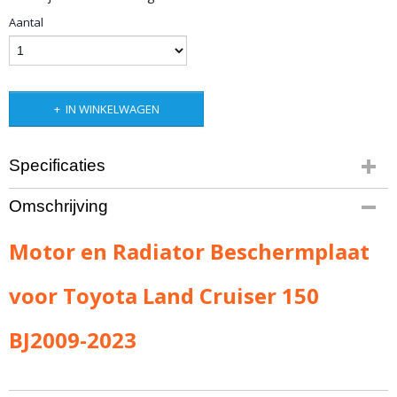
Aantal
IN WINKELWAGEN
Specificaties
Bruto gewicht
Omschrijving
18,00 Kg
Motor en Radiator Beschermplaat
voor Toyota Land Cruiser 150
BJ2009-2023