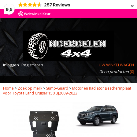
×
257
Reviews
9,5
Inloggen
Registreren
UW WINKELWAGEN
Geen producten
(0)
Home
>
Zoek op merk
>
Sump-Guard
>
Motor en Radiator Beschermplaat
voor Toyota Land Cruiser 150 BJ2009-2023