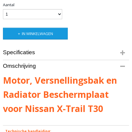
Aantal
IN WINKELWAGEN
Specificaties
Bruto gewicht
Omschrijving
12,60 Kg
Motor, Versnellingsbak en
Radiator Beschermplaat
voor Nissan X-Trail T30
Technische handleiding: