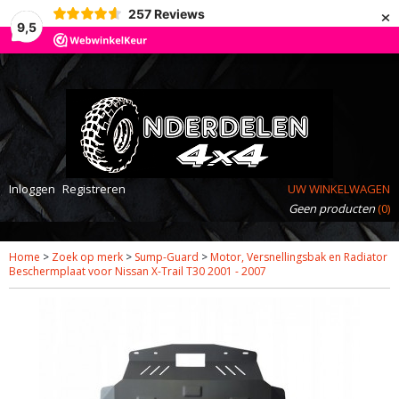
×
257
Reviews
9,5
Inloggen
Registreren
UW WINKELWAGEN
Geen producten
(0)
Home
>
Zoek op merk
>
Sump-Guard
>
Motor, Versnellingsbak en Radiator
Beschermplaat voor Nissan X-Trail T30 2001 - 2007