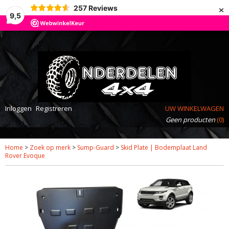
×
257
Reviews
9,5
Inloggen
Registreren
UW WINKELWAGEN
Geen producten
(0)
Home
>
Zoek op merk
>
Sump-Guard
>
Skid Plate | Bodemplaat Land
Rover Evoque