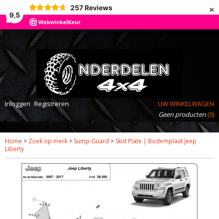
×
257
Reviews
9,5
Inloggen
Registreren
UW WINKELWAGEN
Geen producten
(0)
Home
>
Zoek op merk
>
Sump-Guard
>
Skid Plate | Bodemplaat Jeep
Liberty