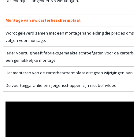
De levertijd is ongeveer 8-9 werkdagen.
Montage van uw carterbeschermplaat
Wordt geleverd samen met een montagehandleiding die precies omschr
volgen voor montage.
Ieder voertuig heeft fabrieksgemaakte schroefgaten voor de carterbe
een gemakkelijke montage.
Het monteren van de carterbeschermplaat eist geen wijzigingen aan de
De voertuiggarantie en rijeigenschappen zijn niet beïnvloed.