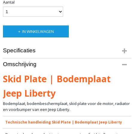
Aantal
IN WINKELWAGEN
Specificaties
Productcode
Omschrijving
10-1178
Bruto gewicht
Skid Plate | Bodemplaat
20,00 Kg
Jeep Liberty
Bodemplaat, bodembeschermplaat, skid plate voor de motor, radiator
en voorbumper van een Jeep Liberty.
Technische handleiding Skid Plate | Bodemplaat Jeep Liberty