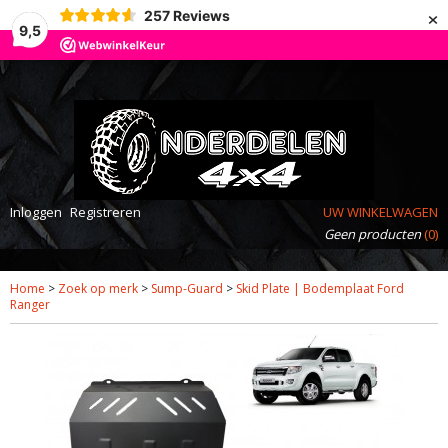
×
257
Reviews
9,5
Inloggen
Registreren
UW WINKELWAGEN
Geen producten
(0)
Home
>
Zoek op merk
>
Sump-Guard
>
Skid Plate | Bodemplaat Ford
Ranger