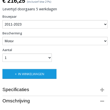
€ 216,25
(inclusief btw 21%)
Levertijd doorgaans 5 werkdagen
Bouwjaar
Bescherming
Aantal
IN WINKELWAGEN
Specificaties
Productcode
Omschrijving
1112-92
Bruto gewicht