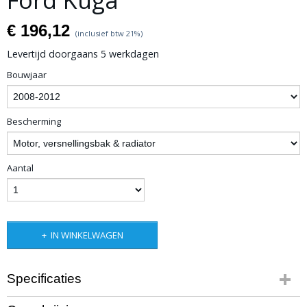
Ford Kuga
€ 196,12
(inclusief btw 21%)
Levertijd doorgaans 5 werkdagen
Bouwjaar
Bescherming
Aantal
IN WINKELWAGEN
Specificaties
Productcode