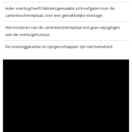
Ieder voertuig heeft fabrieksgemaakte schroefgaten voor de
carterbeschermplaat, voor een gemakkelijke montage.
Het monteren van de carterbeschermplaat eist geen wijzigingen
aan de voertuigstructuur.
De voertuiggarantie en rijeigenschappen zijn niet beïnvloed.