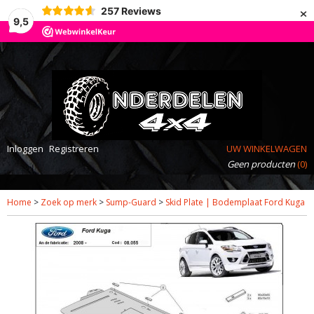
×
257
Reviews
9,5
Inloggen
Registreren
UW WINKELWAGEN
Geen producten
(0)
Home
>
Zoek op merk
>
Sump-Guard
>
Skid Plate | Bodemplaat Ford Kuga