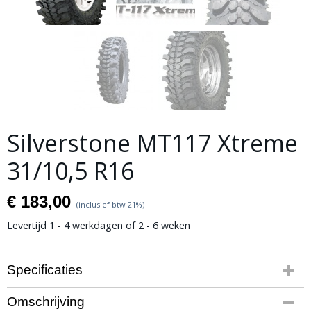
Silverstone MT117 Xtreme
31/10,5 R16
€ 183,00
(inclusief btw 21%)
Levertijd 1 - 4 werkdagen of 2 - 6 weken
Specificaties
Bruto gewicht
Omschrijving
15,00 Kg