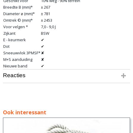
Geschikt voor
10% weg - 90% terrein
Breedte B (mm)*
± 267
Diameter ø (mm)*
± 781
Omtrek © (mm)*
± 2453
Voor velgen *
7,0 - 9,0 J
Zijkant
BSW
E - keurmerk
✔
Dot
✔
Sneeuwvlok 3PMSF*
✘
M+S aanduiding
✘
Nieuwe band
✔
Reacties
Ook interessant