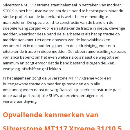
Silverstone MT 117 Xtreme staat helemaal in het teken van modder.
STERK is niet het juiste woord om deze band te beschrijven. Maar dit
sterke profiel aan de buitenkant is wel licht en eenvoudig te
manipuleren. De speciale, lichte constructie van de band en de
soepele wang zorgen voor een uitstekende tractie in diepe, kleverige
modder, waardoor deze band de allerbeste is als het op tractie op
modder aankomt. Het open ontwerp van de loopvlakblokken
verbetert het in de modder grijpen en de zelfreiniging, voor een
uitstekende tractie in diepe modder. De rubbersamenstelling op basis
van silica beperkt om het even welke risico's naast de weg tot een
minimum en zorgt ervoor dat de band bestand is tegen deuken,
insnijding, afschilfering of lekken.
In het algemeen zorgt de Silverstone MT 117 Xtreme voor een
buitengewone tractie op modderige terreinen en in alle
omstandigheden naast de weg. Dankzij zijn sterke constructie past
deze band perfect bij alle SUV's of terreinvoertuigen met
vierwielaandrijving.
Opvallende kenmerken van
Silverstone MT117 Xtreme 31/10,5