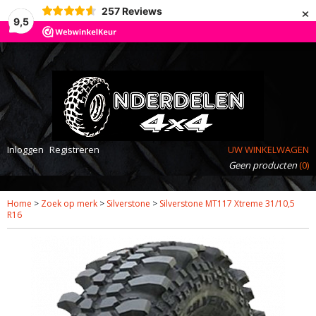
×
257
Reviews
9,5
Inloggen
Registreren
UW WINKELWAGEN
Geen producten
(0)
Home
>
Zoek op merk
>
Silverstone
>
Silverstone MT117 Xtreme 31/10,5
R16