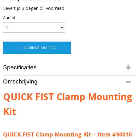
Levertijd 3 dagen bij voorraad
Aantal
IN WINKELWAGEN
Specificaties
Bruto gewicht
Omschrijving
2,00 Kg
QUICK FIST Clamp Mounting
Kit
QUICK FIST Clamp Mounting Kit – Item #90010