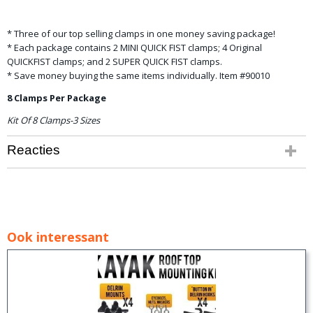
* Three of our top selling clamps in one money saving package!
* Each package contains 2 MINI QUICK FIST clamps; 4 Original
QUICKFIST clamps; and 2 SUPER QUICK FIST clamps.
* Save money buying the same items individually. Item #90010
8 Clamps Per Package
Kit Of 8 Clamps-3 Sizes
Reacties
Ook interessant