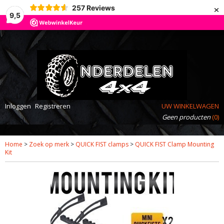
×
257
Reviews
9,5
Inloggen
Registreren
UW WINKELWAGEN
Geen producten
(0)
Home
>
Zoek op merk
>
QUICK FIST clamps
>
QUICK FIST Clamp Mounting
Kit