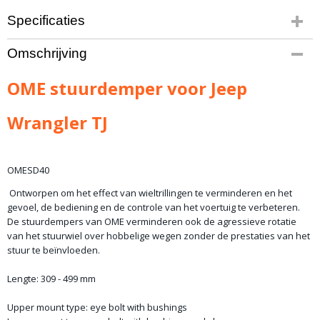
Specificaties
Bruto gewicht
Omschrijving
7,00 Kg
OME stuurdemper voor Jeep
Wrangler TJ
OMESD40
Ontworpen om het effect van wieltrillingen te verminderen en het
gevoel, de bediening en de controle van het voertuig te verbeteren.
De stuurdempers van OME verminderen ook de agressieve rotatie
van het stuurwiel over hobbelige wegen zonder de prestaties van het
stuur te beïnvloeden.
Lengte: 309 - 499 mm
Upper mount type: eye bolt with bushings