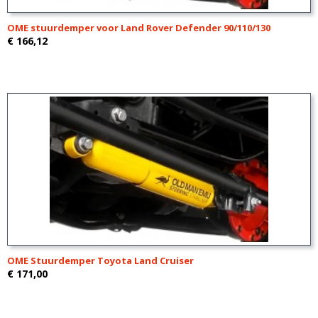
OME stuurdemper voor Land Rover Defender 90/110/130
€ 166,12
OME Stuurdemper Toyota Land Cruiser
€ 171,00