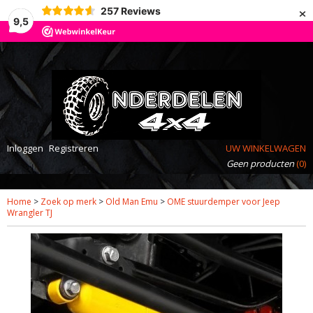
×
257
Reviews
9,5
Inloggen
Registreren
UW WINKELWAGEN
Geen producten
(0)
Home
>
Zoek op merk
>
Old Man Emu
>
OME stuurdemper voor Jeep
Wrangler TJ