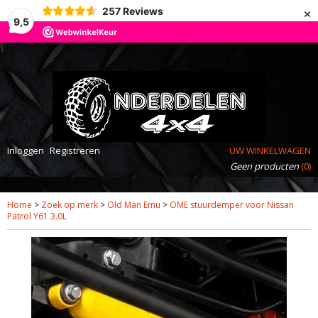
×
257
Reviews
9,5
Inloggen
Registreren
UW WINKELWAGEN
Geen producten
(0)
Home
>
Zoek op merk
>
Old Man Emu
>
OME stuurdemper voor Nissan
Patrol Y61 3.0L