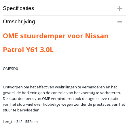
Specificaties
Productcode
Omschrijving
10-845
Productcode leverancier
OME stuurdemper voor Nissan
OMESD01
Bruto gewicht
Patrol Y61 3.0L
7,00 Kg
OMESD01
Ontworpen om het effect van wieltrillingen te verminderen en het
gevoel, de bediening en de controle van het voertuig te verbeteren.
De stuurdempers van OME verminderen ook de agressieve rotatie
van het stuurwiel over hobbelige wegen zonder de prestaties van het
stuur te beïnvloeden.
Lengte: 342 - 552mm