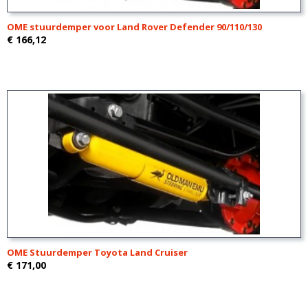
OME stuurdemper voor Land Rover Defender 90/110/130
€ 166,12
OME Stuurdemper Toyota Land Cruiser
€ 171,00