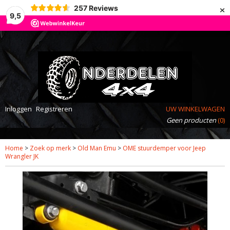
×
257
Reviews
9,5
Inloggen
Registreren
UW WINKELWAGEN
Geen producten
(0)
Home
>
Zoek op merk
>
Old Man Emu
>
OME stuurdemper voor Jeep
Wrangler JK