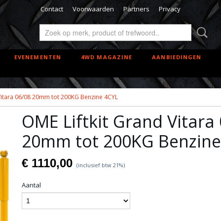
Contact
Voorwaarden
Partners
Privacy
EVENEMENTEN
4WD MAGAZINE
AANBIEDINGEN
 Vitara 06/08 20mm tot 200KG Benzine 4CYL
OME Liftkit Grand Vitara
20mm tot 200KG Benzine
€ 1110,00
(inclusief btw 21%)
Aantal