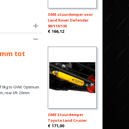
OME stuurdemper voor
Land Rover Defender
90/110/130
€ 166,12
0mm tot
of 0kg to GVM. Optimum
, rear lift: 20mm.
OME Stuurdemper
Toyota Land Cruiser
€ 171,00