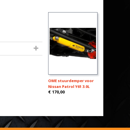
OME stuurdemper voor
Nissan Patrol Y61 3.0L
€ 170,00