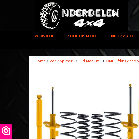
WEBSHOP
ZOEK OP MERK
INFORMATIE
Home
>
Zoek op merk
>
Old Man Emu
>
OME Liftkit Grand