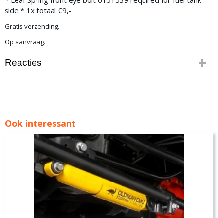
* Leaf Spring front eye bolt 6151539 required for fuel tank
side * 1x totaal €9,-
Gratis verzending.
Op aanvraag.
Reacties
Ook interessant