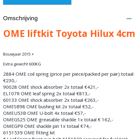
Omschrijving
OME liftkit Toyota Hilux 4cm
Bouwjaar 2015 +
Extra gewicht 600KG
2884 OME coil spring (price per piece/packed per pair) totaal
€230,-
90028 OME shock absorber
2x totaal €421,-
EL107R OME leaf spring
2x totaal €813,-
60133 OME shock absorber
2x totaal €263,-
OMESB98 OME bushing kit
2x totaal €52,-
OMEU53B OME U-bolt
4x totaal €57,-
OMEGS25 OME greasable shackle
1x totaal € 162,-
OMEGP9 OME shackle pin
1x totaal €74,-
6151539 OME fitting kit