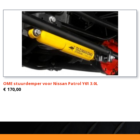
OME stuurdemper voor Nissan Patrol Y61 3.0L
€ 170,00