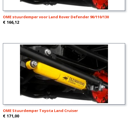
OME stuurdemper voor Land Rover Defender 90/110/130
€ 166,12
OME Stuurdemper Toyota Land Cruiser
€ 171,00