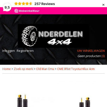
×
257
Reviews
9,5
Inloggen
Registreren
UW WINKELWAGEN
Geen producten
(0)
Home
>
Zoek op merk
>
Old Man Emu
>
OME liftkit Toyota Hilux 4cm