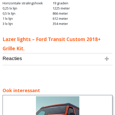
Horizontale stralingshoek
19 graden
0,25 lx lijn
1225 meter
0,5 lx lijn
866 meter
1 lx lijn
612 meter
3 lx lijn
354 meter
Lazer lights – Ford Transit Custom 2018+
Grille Kit.
Reacties
Ook interessant