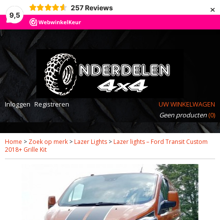
×
257
Reviews
9,5
Inloggen
Registreren
UW WINKELWAGEN
Geen producten
(0)
Home
>
Zoek op merk
>
Lazer Lights
>
Lazer lights – Ford Transit Custom
2018+ Grille Kit