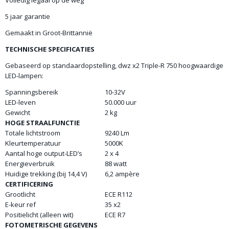
Volledig legaal op de weg
5 jaar garantie
Gemaakt in Groot-Brittannië
TECHNISCHE SPECIFICATIES
Gebaseerd op standaardopstelling, dwz x2 Triple-R 750 hoogwaardige
LED-lampen:
Spanningsbereik
10-32V
LED-leven
50.000 uur
Gewicht
2 kg
HOGE STRAALFUNCTIE
Totale lichtstroom
9240 Lm
Kleurtemperatuur
5000K
Aantal hoge output-LED’s
2 x 4
Energieverbruik
88 watt
Huidige trekking (bij 14,4 V)
6,2 ampère
CERTIFICERING
Grootlicht
ECE R112
E-keur ref
35 x2
Positielicht (alleen wit)
ECE R7
FOTOMETRISCHE GEGEVENS