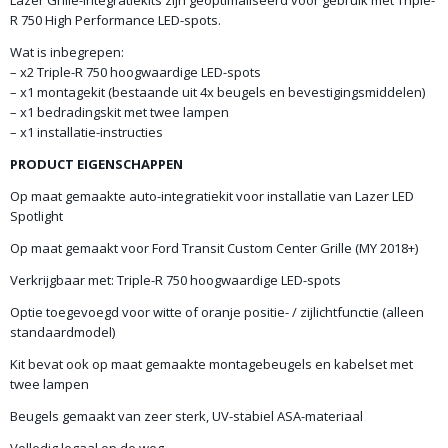
Lazer Grille-integratiekits zijn geoptimaliseerd voor gebruik met Triple-
R 750 High Performance LED-spots.
Wat is inbegrepen:
– x2 Triple-R 750 hoogwaardige LED-spots
– x1 montagekit (bestaande uit 4x beugels en bevestigingsmiddelen)
– x1 bedradingskit met twee lampen
– x1 installatie-instructies
PRODUCT EIGENSCHAPPEN
Op maat gemaakte auto-integratiekit voor installatie van Lazer LED
Spotlight
Op maat gemaakt voor Ford Transit Custom Center Grille (MY 2018+)
Verkrijgbaar met: Triple-R 750 hoogwaardige LED-spots
Optie toegevoegd voor witte of oranje positie- / zijlichtfunctie (alleen
standaardmodel)
Kit bevat ook op maat gemaakte montagebeugels en kabelset met
twee lampen
Beugels gemaakt van zeer sterk, UV-stabiel ASA-materiaal