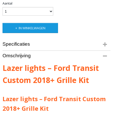
Aantal
IN WINKELWAGEN
Specificaties
Productcode leverancier
Omschrijving
GK-FTC-2018-G2
Bruto gewicht
Lazer lights – Ford Transit
2,00 Kg
Custom 2018+ Grille Kit
Lazer lights – Ford Transit Custom
2018+ Grille Kit