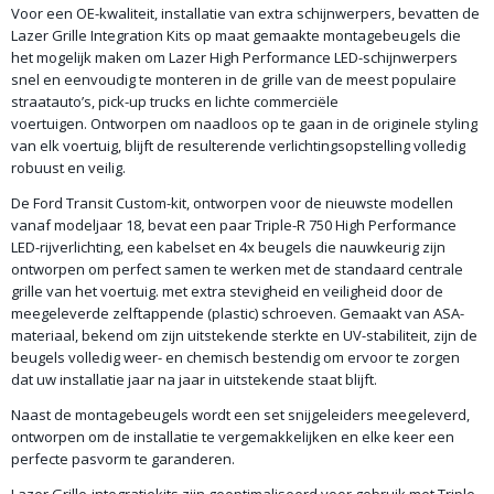
Voor een OE-kwaliteit, installatie van extra schijnwerpers, bevatten de
Lazer Grille Integration Kits op maat gemaakte montagebeugels die
het mogelijk maken om Lazer High Performance LED-schijnwerpers
snel en eenvoudig te monteren in de grille van de meest populaire
straatauto’s, pick-up trucks en lichte commerciële
voertuigen. Ontworpen om naadloos op te gaan in de originele styling
van elk voertuig, blijft de resulterende verlichtingsopstelling volledig
robuust en veilig.
De Ford Transit Custom-kit, ontworpen voor de nieuwste modellen
vanaf modeljaar 18, bevat een paar Triple-R 750 High Performance
LED-rijverlichting, een kabelset en 4x beugels die nauwkeurig zijn
ontworpen om perfect samen te werken met de standaard centrale
grille van het voertuig. met extra stevigheid en veiligheid door de
meegeleverde zelftappende (plastic) schroeven. Gemaakt van ASA-
materiaal, bekend om zijn uitstekende sterkte en UV-stabiliteit, zijn de
beugels volledig weer- en chemisch bestendig om ervoor te zorgen
dat uw installatie jaar na jaar in uitstekende staat blijft.
Naast de montagebeugels wordt een set snijgeleiders meegeleverd,
ontworpen om de installatie te vergemakkelijken en elke keer een
perfecte pasvorm te garanderen.