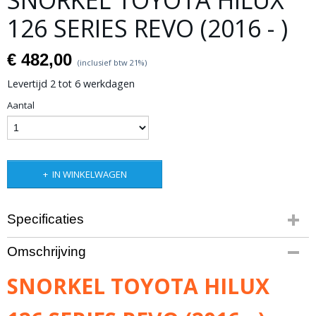
SNORKEL TOYOTA HILUX
126 SERIES REVO (2016 - )
€ 482,00
(inclusief btw 21%)
Levertijd 2 tot 6 werkdagen
Aantal
IN WINKELWAGEN
Specificaties
Productcode leverancier
Omschrijving
ST30
Bruto gewicht
SNORKEL TOYOTA HILUX
4,70 Kg