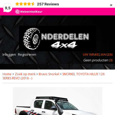
×
257
Reviews
9,5
Inloggen
Registreren
UW WINKELWAGEN
Geen producten
(0)
Home
>
Zoek op merk
>
Bravo Snorkel
>
SNORKEL TOYOTA HILUX 126
SERIES REVO (2016 - )