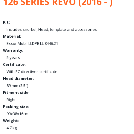
126 SERIES REVO (2016 - )
Kit:
Includes snorkel, Head, template and accessories
Material:
ExxonMobil LLDPE LL 8446.21
Warranty:
5 years
Certificate:
With EC directives certificate
Head diameter:
89 mm (3.5")
Fitment side:
Right
Packing size:
99x38x16cm
Weight:
4.7 kg