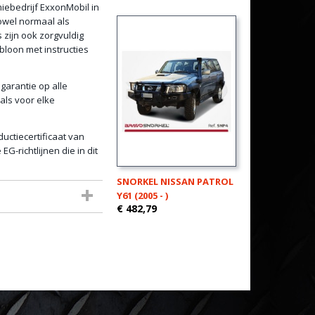
ebedrijf ExxonMobil in
zowel normaal als
 zijn ook zorgvuldig
bloon met instructies
garantie op alle
als voor elke
uctiecertificaat van
G-richtlijnen die in dit
SNORKEL NISSAN PATROL
Y61 (2005 - )
€ 482,79