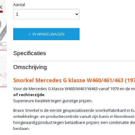
Aantal
IN WINKELWAGEN
Specificaties
Productcode
10-528-242
Omschrijving
Productcode leverancier
Left- SMGL Right- S
Bruto gewicht
5,00 Kg
Snorkel Mercedes G klasse W460/461/463 (19
Voor de Mercedes G klasse W460/W461/W463 vanaf 1979 en de 
of rechterzijde
.
Superieure kwaliteit tegen gunstige prijzen.
Bravo Snorkel is de eerste gespecialiseerde snorkelfabrikant in 
ontwikkelings- en productiecontrole vanuit zijn basis in Noordoos
hoogwaardig product tegen betaalbare prijzen; een combinatie die
bestaan.