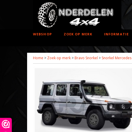
WEBSHOP
ZOEK OP MERK
INFORMATIE
Home
>
Zoek op merk
>
Bravo Snorkel
>
Snorkel Mercedes 