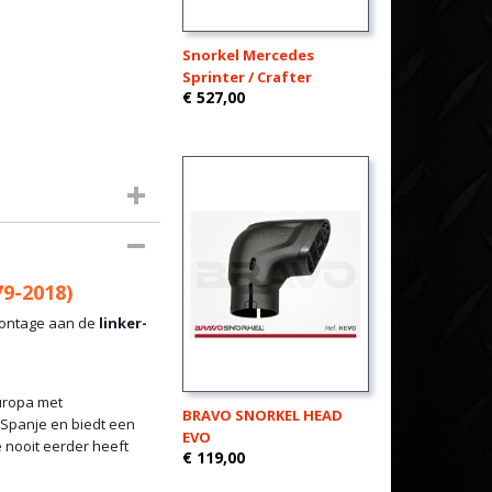
Snorkel Mercedes
Sprinter / Crafter
€ 527,00
MGC
79-2018)
montage aan de
linker-
Europa met
BRAVO SNORKEL HEAD
t-Spanje en biedt een
EVO
 nooit eerder heeft
€ 119,00