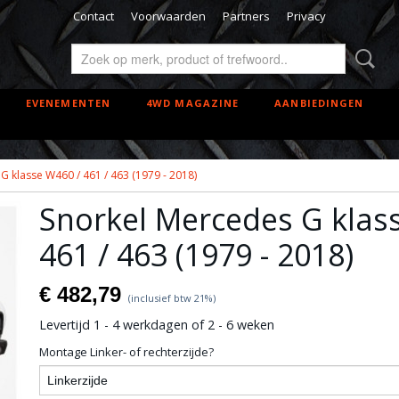
Contact
Voorwaarden
Partners
Privacy
EVENEMENTEN
4WD MAGAZINE
AANBIEDINGEN
G klasse W460 / 461 / 463 (1979 - 2018)
Snorkel Mercedes G klas
461 / 463 (1979 - 2018)
€ 482,79
(inclusief btw 21%)
Levertijd 1 - 4 werkdagen of 2 - 6 weken
Montage Linker- of rechterzijde?