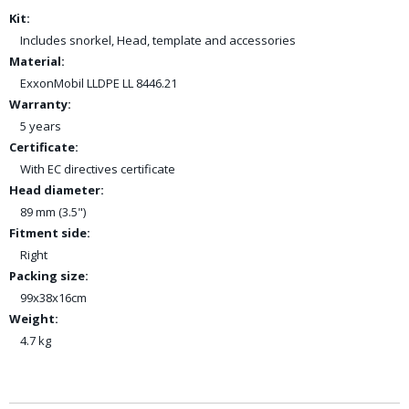
Kit:
Includes snorkel, Head, template and accessories
Material:
ExxonMobil LLDPE LL 8446.21
Warranty:
5 years
Certificate:
With EC directives certificate
Head diameter:
89 mm (3.5")
Fitment side:
Right
Packing size:
99x38x16cm
Weight:
4.7 kg