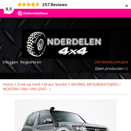
×
257
Reviews
9,5
Inloggen
Registreren
UW WINKELWAGEN
Geen producten
(0)
Home
>
Zoek op merk
>
Bravo Snorkel
>
SNORKEL MITSUBISHI PAJERO /
MONTERO V80 / V90 (2007 - )