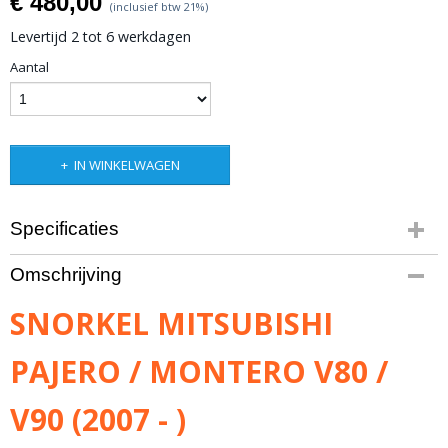
€ 480,00
(inclusief btw 21%)
Levertijd 2 tot 6 werkdagen
Aantal
IN WINKELWAGEN
Specificaties
Productcode leverancier
Omschrijving
SMM8
Bruto gewicht
SNORKEL MITSUBISHI
4,70 Kg
PAJERO / MONTERO V80 /
V90 (2007 - )