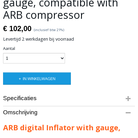
gauge, compatible with
ARB compressor
€ 102,00
(inclusief btw 21%)
Levertijd 2 werkdagen bij voorraad
Aantal
IN WINKELWAGEN
Specificaties
Productcode leverancier
Omschrijving
ARB601
Bruto gewicht
ARB digital Inflator with gauge,
2,00 Kg