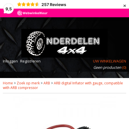
×
257
Reviews
9,5
Inloggen
Registreren
UW WINKELWAGEN
Geen producten
(0)
Home
>
Zoek op merk
>
ARB
>
ARB digital Inflator with gauge, compatible
with ARB compressor