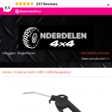
×
257
Reviews
9,5
Inloggen
Registreren
UW WINKELWAGEN
Geen producten
(0)
Home
>
Zoek op merk
>
ARB
>
ARB blaaspistool