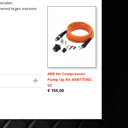
erialen.
schermd tegen extreme
ARB Air Compressor
Pump Up Kit ARB171302
V2
€ 155,00