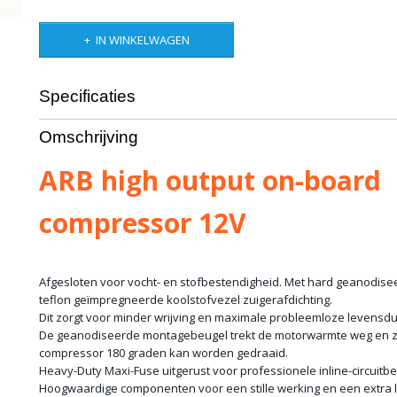
IN WINKELWAGEN
Specificaties
Productcode leverancier
CKMA12
Omschrijving
Bruto gewicht
10,00 Kg
ARB high output on-board
compressor 12V
Afgesloten voor vocht- en stofbestendigheid. Met hard geanodisee
teflon geïmpregneerde koolstofvezel zuigerafdichting.
Dit zorgt voor minder wrijving en maximale probleemloze levensdu
De geanodiseerde montagebeugel trekt de motorwarmte weg en zo
compressor 180 graden kan worden gedraaid.
Heavy-Duty Maxi-Fuse uitgerust voor professionele inline-circuitbev
Hoogwaardige componenten voor een stille werking en een extra 