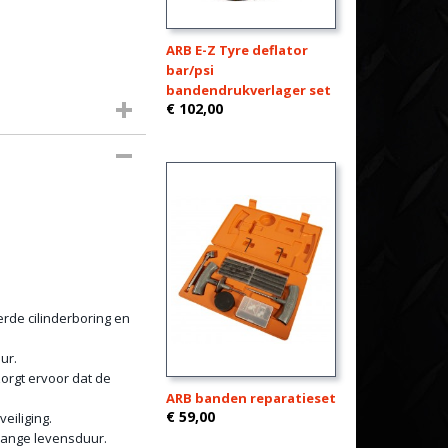
ARB E-Z Tyre deflator
bar/psi
bandendrukverlager set
€ 102,00
rde cilinderboring en
ur.
rgt ervoor dat de
ARB banden reparatieset
€ 59,00
eiliging.
lange levensduur.