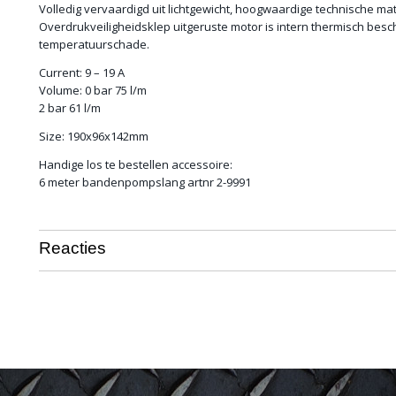
Volledig vervaardigd uit lichtgewicht, hoogwaardige technische mat
Overdrukveiligheidsklep uitgeruste motor is intern thermisch be
temperatuurschade.
Current: 9 – 19 A
Volume: 0 bar 75 l/m
2 bar 61 l/m
Size: 190x96x142mm
Handige los te bestellen accessoire:
6 meter bandenpompslang artnr 2-9991
Reacties