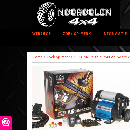
WEBSHOP
ZOEK OP MERK
INFORMATIE
Home
>
Zoek op merk
>
ARB
>
ARB high output on-board 