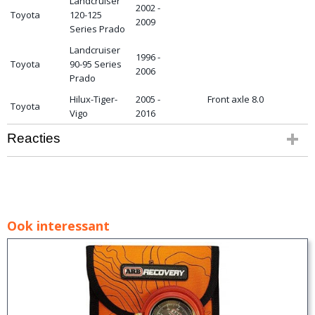
Landcruiser
2002 -
Toyota
120-125
2009
Series Prado
Landcruiser
1996 -
Toyota
90-95 Series
2006
Prado
Hilux-Tiger-
2005 -
Front axle 8.0
Toyota
Vigo
2016
Reacties
Ook interessant