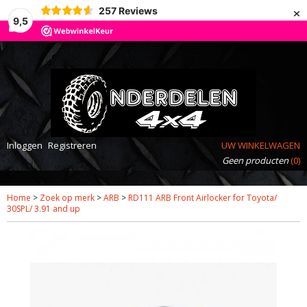
×
257
Reviews
9,5
Inloggen
Registreren
UW WINKELWAGEN
Geen producten
(0)
Home
>
Zoek op merk
>
ARB
>
RD111 ARB Front Airlocker for Toyota/
30SPL/ 3.91 and up