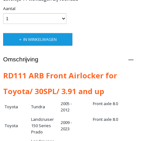
Aantal
IN WINKELWAGEN
Omschrijving
RD111 ARB Front Airlocker for
Toyota/ 30SPL/ 3.91 and up
2005 -
Front axle 8.0
Toyota
Tundra
2012
Landcruiser
Front axle 8.0
2009 -
Toyota
150 Series
2023
Prado