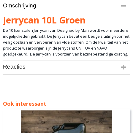
Bruto gewicht
Omschrijving
4,00 Kg
Afmetingen (l,b,h)
Jerrycan 10L Groen
28,20 x 13 x 39 cm
De 10 liter stalen Jerrycan van Designed by Man wordt voor meerdere
mogelijkheden gebruikt. De Jerrycan bevat een beugelsluiting voor het
veilig opslaan en vervoeren van vloeistoffen. Om de kwaliteit van het
product te waarborgen zijn de Jerrycans UN, TUV en NAVO
goedgekeurd. De Jerrycan is voorzien van bezinebestendige coating.
Reacties
Ook interessant