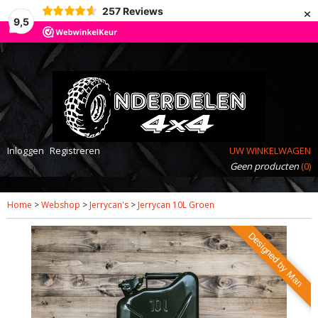
×
257
Reviews
9,5
Inloggen
Registreren
UW WINKELWAGEN
Geen producten
(0)
Home
>
Webshop
>
Jerrycan's
>
Jerrycan 10L Groen
Designed by Man