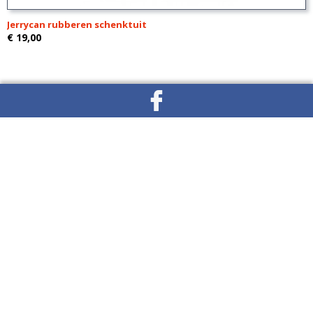
Jerrycan rubberen schenktuit
€ 19,00
Jerrycan Houder met Stalen Beugel 20L
€ 64,00