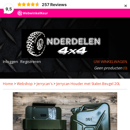
×
257
Reviews
9,5
Inloggen
Registreren
UW WINKELWAGEN
Geen producten
(0)
Home
>
Webshop
>
Jerrycan's
>
Jerrycan Houder met Stalen Beugel 20L