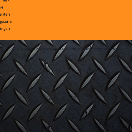
 merk
ie
enten
gazine
ingen
© 2026 www.onderdelen4x4.nl - Powered by Shoppagina.nl