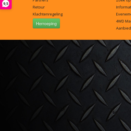
Partners
Zoek op
9,5
Retour
Informat
Klachtenregeling
Evenem
4WD Ma
Herroeping
Aanbied