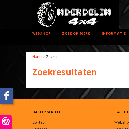
WEBSHOP
ZOEK OP MERK
INFORMATIE
Home
> Zoeken
Zoekresultaten
INFORMATIE
CATE
Contact
Websho